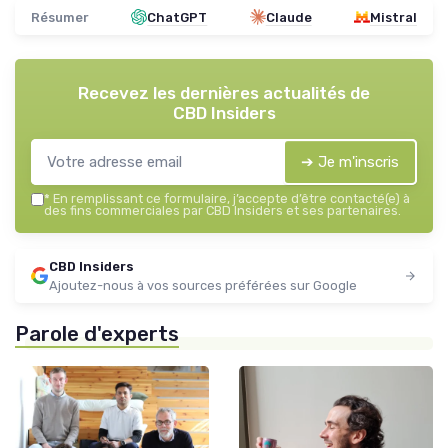
Résumer
ChatGPT
Claude
Mistral
Recevez les dernières actualités de
CBD Insiders
➔ Je m'inscris
*
En remplissant ce formulaire, j’accepte d’être contacté(e) à
des fins commerciales par CBD Insiders et ses partenaires.
CBD Insiders
Ajoutez-nous à vos sources préférées sur Google
Parole d'experts