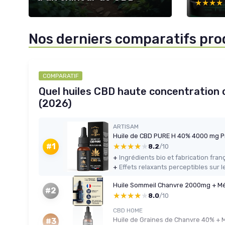
★★★★
★★★★
Nos derniers comparatifs pro
COMPARATIF
Quel huiles CBD haute concentration c
(2026)
ARTISAM
★★★★★
★★★★★
#1
8.2
/10
+
Ingrédients bio et fabrication fran
+
Effets relaxants perceptibles sur 
Huile Sommeil Chanvre 2000mg + Mé
#2
★★★★★
★★★★★
8.0
/10
CBD HOME
#3