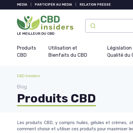
Panneau de gestion des cookies
MEDIA
|
PARTICIPER AU MEDIA
|
RELATION PRESSE
LE MEILLEUR DU CBD
Produits
Utilisation et
Législation
CBD
Bienfaits du CBD
Qualité du
CBD Insiders
Blog
Produits CBD
Les produits CBD, y compris huiles, gélules et crèmes, o
comment choisir et utiliser ces produits pour maximiser le