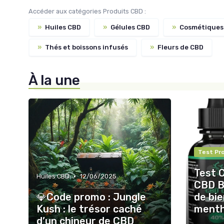
Accéder aux catégories Produits CBD :
»
Huiles CBD
»
Gélules CBD
»
Cosmétiques
»
Thés et boissons infusés
»
Fleurs de CBD
À la une
Test Pr
Test 
•
Huiles CBD
12/06/2025
CBD B
💎Code promo : Jungle
de bie
Kush : le trésor caché
ment
d’un chineur de CBD