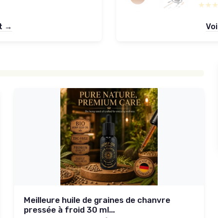
★★
★★
et →
Voi
Meilleure huile de graines de chanvre
pressée à froid 30 ml...