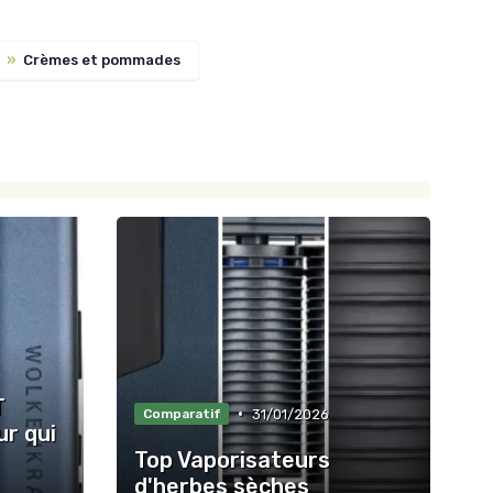
»
Crèmes et pommades
T
•
31/01/2026
Comparatif
ur qui
Top Vaporisateurs
d'herbes sèches