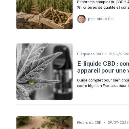
Panorama complet du CBD à Aix
%), critères de qualité et con
par Loïc Le Gall
•
E-liquides CBD
31/07/202
E-liquide CBD : co
appareil pour une 
Guide complet pour bien chois
cadre légal en France, sécurité
•
Fleurs de CBD
29/07/2026