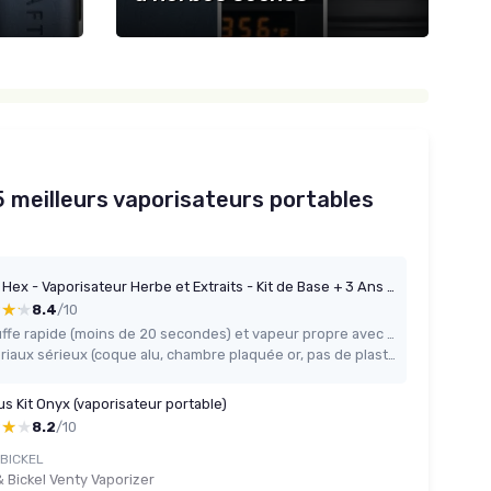
 5 meilleurs vaporisateurs portables
Nectar Hex - Vaporisateur Herbe et Extraits - Kit de Base + 3 Ans de Garantie - Avec chambre en Or 24 carats, charge rapide, chauffage hybride, débit d'air réglable et 60 min de temps d'utilisation
★★★
★★★
8.4
/10
Chauffe rapide (moins de 20 secondes) et vapeur propre avec bon contrôle de la température
Matériaux sérieux (coque alu, chambre plaquée or, pas de plastique interne) et bonne sensation de qualité en main
us Kit Onyx (vaporisateur portable)
★★★
★★★
8.2
/10
BICKEL
& Bickel Venty Vaporizer