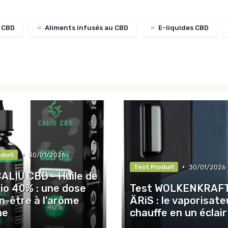
 CBD
»
Aliments infusés au CBD
»
E-liquides CBD
•
30/01/2026
oduit
•
30/01/2026
Test Produit
CALIU CBD - Huile de
io 40% : une dose
Test WOLKENKRAF
n-être à l'arôme
ÄRiS : le vaporisate
he
chauffe en un éclair