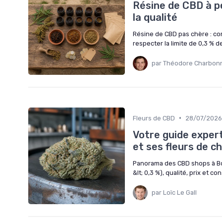
Résine de CBD à pe
la qualité
Résine de CBD pas chère : co
respecter la limite de 0,3 % d
par Théodore Charbon
•
Fleurs de CBD
28/07/2026
Votre guide exper
et ses fleurs de c
Panorama des CBD shops à Bor
&lt; 0,3 %), qualité, prix et c
par Loïc Le Gall