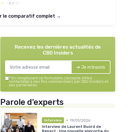
★★★
★★★
8.1
/10
r le comparatif complet →
Recevez les dernières actualités de
CBD Insiders
➔ Je m'inscris
*
En remplissant ce formulaire, j’accepte d’être
contacté(e) à des fins commerciales par CBD Insiders et
ses partenaires.
Parole d'experts
•
19/01/2026
Interview
Interview de Laurent Buord de
Renact : Une nouvelle approche du