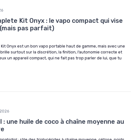
26
lete Kit Onyx : le vapo compact qui vise
(mais pas parfait)
te Kit Onyx est un bon vapo portable haut de gamme, mais avec une
rille surtout sur la discrétion, la finition, l’autonomie correcte et
veux un appareil compact, qui ne fait pas trop parler de lui, que tu
/2026
 : une huile de coco à chaîne moyenne au
re
nnabidiol : rôle des triglycérides à chaîne moyenne, cétose, poids,