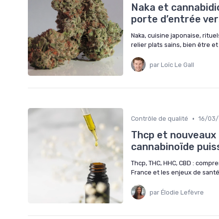
Naka et cannabidio
porte d’entrée ver
Naka, cuisine japonaise, ritu
relier plats sains, bien être e
par Loïc Le Gall
•
Contrôle de qualité
16/03
Thcp et nouveaux 
cannabinoïde puis
Thcp, THC, HHC, CBD : compren
France et les enjeux de santé
par Élodie Lefèvre