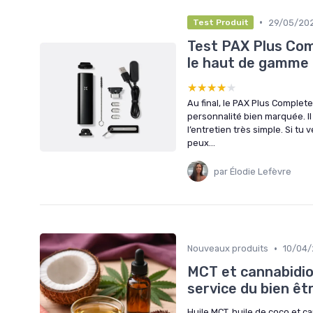
•
29/05/20
Test Produit
Test PAX Plus Comp
le haut de gamme 
★★★★★
★★★★★
Au final, le PAX Plus Comple
personnalité bien marquée. Il b
l’entretien très simple. Si tu 
peux...
par Élodie Lefèvre
•
Nouveaux produits
10/04
MCT et cannabidiol
service du bien êt
Huile MCT, huile de coco et ca