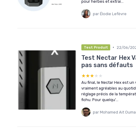
pour herbes et extrai...
par Élodie Lefèvre
•
22/06/20
Test Produit
Test Nectar Hex V
pas sans défauts
★★★★★
★★★★★
Au final, le Nectar Hex est un
vraiment agréables au quotidi
réglage précis de la tempéra
fichu. Pour quelqu’...
par Mohamed Ait Ouma