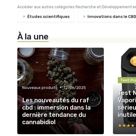
Accéder aux autres catégories Recherche et Développement en
»
Études scientifiques
»
Innovations dans le CB
À la une
Test Pr
•
Nouveaux produits
12/06/2025
Test 
Les nouveautés du raf
Vapori
cbd : immersion dans la
sérieu
dernière tendance du
inutil
cannabidiol
★★★★
★★★★