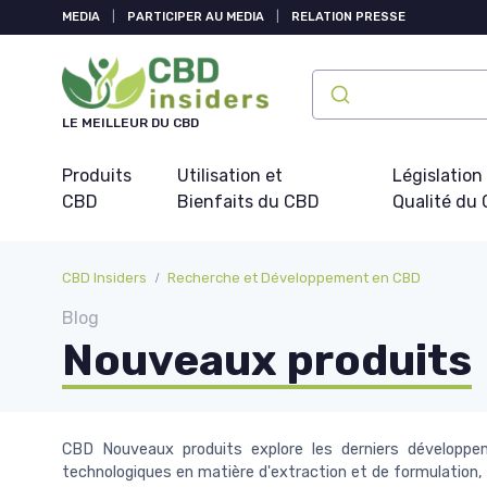
Panneau de gestion des cookies
MEDIA
|
PARTICIPER AU MEDIA
|
RELATION PRESSE
LE MEILLEUR DU CBD
Produits
Utilisation et
Législation
CBD
Bienfaits du CBD
Qualité du
CBD Insiders
Recherche et Développement en CBD
Blog
Nouveaux produits
CBD Nouveaux produits explore les derniers développe
technologiques en matière d'extraction et de formulation, a