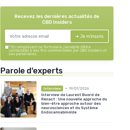
Recevez les dernières actualités de
CBD Insiders
➔ Je m'inscris
*
En remplissant ce formulaire, j’accepte d’être
contacté(e) à des fins commerciales par CBD Insiders et
ses partenaires.
Parole d'experts
•
19/01/2026
Interview
Interview de Laurent Buord de
Renact : Une nouvelle approche du
bien-être approche autour des
neurosciences et du Système
Endocannabinoïde