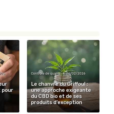
•
026
Contrôle de qualité
26/02/2026
eur
Le chanvre du Griffoul :
t pour
une approche exigeante
du CBD bio et de ses
produits d’exception