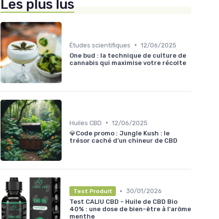
Les plus lus
•
Études scientifiques
12/06/2025
One bud : la technique de culture de
cannabis qui maximise votre récolte
•
Huiles CBD
12/06/2025
💎Code promo : Jungle Kush : le
trésor caché d’un chineur de CBD
•
30/01/2026
Test Produit
Test CALIU CBD - Huile de CBD Bio
40% : une dose de bien-être à l'arôme
menthe