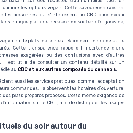
se basant sur des recettes traditionnelles, tout en
, comme les options vegan. Cette savoureuse cuisine,
ure les personnes qui s’intéressent au CBD pour mieux
t dans chaque plat une occasion de soutenir l’organisme,
.
 vegan ou de plats maison est clairement indiquée sur le
arés. Cette transparence rappelle l’importance d’une
 promesses exagérées ou des confusions avec d’autres
, il est utile de consulter un contenu détaillé sur un
dédié au
CBC et aux autres composés du cannabis
.
cient aussi les services pratiques, comme l’acceptation
urs commandes. Ils observent les horaires d’ouverture,
riété des plats préparés proposés. Cette même exigence de
d’information sur le CBD, afin de distinguer les usages
ituels du soir autour du