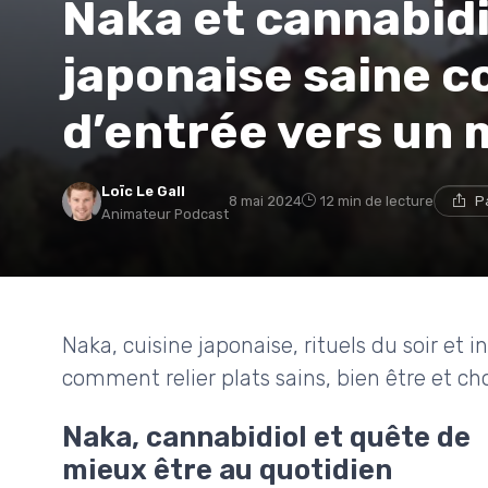
Naka et cannabidio
japonaise saine 
d’entrée vers un 
Loïc Le Gall
8 mai 2024
12 min de lecture
P
Animateur Podcast
Naka, cuisine japonaise, rituels du soir et 
comment relier plats sains, bien être et ch
Naka, cannabidiol et quête de
mieux être au quotidien