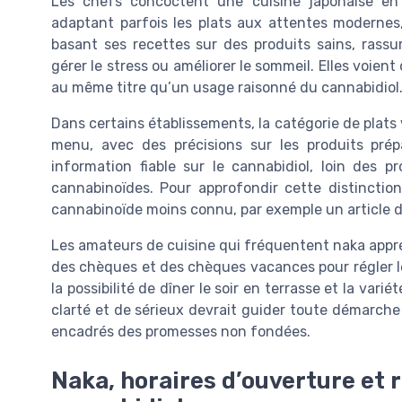
Les chefs concoctent une cuisine japonaise en 
adaptant parfois les plats aux attentes modernes
basant ses recettes sur des produits sains, rass
gérer le stress ou améliorer le sommeil. Elles voien
au même titre qu’un usage raisonné du cannabidiol
Dans certains établissements, la catégorie de plats
menu, avec des précisions sur les produits prép
information fiable sur le cannabidiol, loin des
cannabinoïdes. Pour approfondir cette distinction
cannabinoïde moins connu, par exemple un article 
Les amateurs de cuisine qui fréquentent naka appré
des chèques et des chèques vacances pour régler le
la possibilité de dîner le soir en terrasse et la va
clarté et de sérieux devrait guider toute démarche 
encadrés des promesses non fondées.
Naka, horaires d’ouverture et r