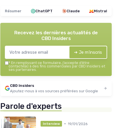
Résumer
ChatGPT
Claude
Mistral
Recevez les dernières actualités de
CBD Insiders
➔ Je m'inscris
*
En remplissant ce formulaire, j’accepte d’être
contacté(e) à des fins commerciales par CBD Insiders et
ses partenaires.
CBD Insiders
Ajoutez-nous à vos sources préférées sur Google
Parole d'experts
•
19/01/2026
Interview