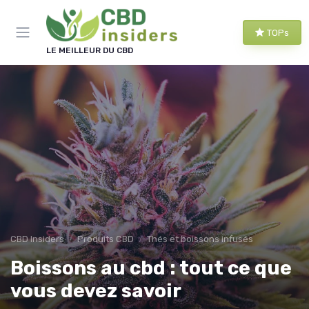
Panneau de gestion des cookies
TOPs
LE MEILLEUR DU CBD
CBD Insiders
Produits CBD
Thés et boissons infusés
Boissons au cbd : tout ce que
vous devez savoir