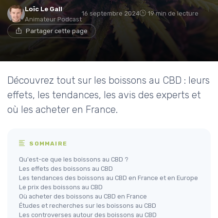
Loïc Le Gall
16 septembre 2024
19 min de lecture
Animateur Podcast
Partager cette page
Découvrez tout sur les boissons au CBD : leurs
effets, les tendances, les avis des experts et
où les acheter en France.
SOMMAIRE
Qu'est-ce que les boissons au CBD ?
Les effets des boissons au CBD
Les tendances des boissons au CBD en France et en Europe
Le prix des boissons au CBD
Où acheter des boissons au CBD en France
Études et recherches sur les boissons au CBD
Les controverses autour des boissons au CBD