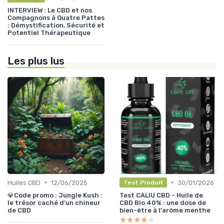
INTERVIEW : Le CBD et nos
Compagnons à Quatre Pattes
: Démystification, Sécurité et
Potentiel Thérapeutique
Les plus lus
•
•
Huiles CBD
12/06/2025
30/01/2026
Test Produit
💎Code promo : Jungle Kush :
Test CALIU CBD - Huile de
le trésor caché d’un chineur
CBD Bio 40% : une dose de
de CBD
bien-être à l'arôme menthe
★★★★★
★★★★★