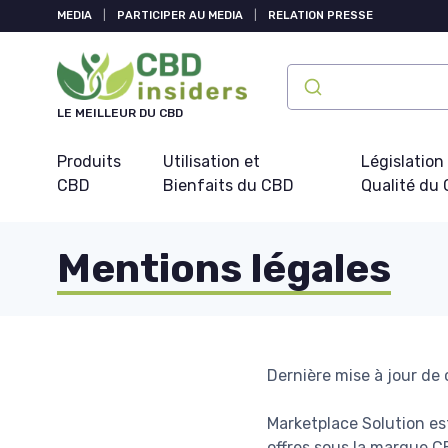
Panneau de gestion des cookies
MEDIA
|
PARTICIPER AU MEDIA
|
RELATION PRESSE
LE MEILLEUR DU CBD
Produits
Utilisation et
Législation
CBD
Bienfaits du CBD
Qualité du
Mentions légales
Dernière mise à jour de
Marketplace Solution es
offres sous la marque CB