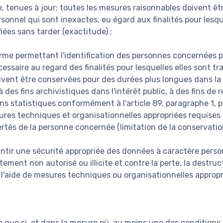
e, tenues à jour; toutes les mesures raisonnables doivent êtr
onnel qui sont inexactes, eu égard aux finalités pour lesque
fiées sans tarder (exactitude) ;
rme permettant l'identification des personnes concernées
essaire au regard des finalités pour lesquelles elles sont tr
vent être conservées pour des durées plus longues dans la 
 des fins archivistiques dans l'intérêt public, à des fins de 
ins statistiques conformément à l'article 89, paragraphe 1, 
res techniques et organisationnelles appropriées requises 
bertés de la personne concernée (limitation de la conservation
antir une sécurité appropriée des données à caractère person
itement non autorisé ou illicite et contre la perte, la destru
à l'aide de mesures techniques ou organisationnelles appropr
te que si, et dans la mesure où, au moins une des conditions 