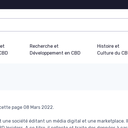
 et
Recherche et
Histoire et
 CBD
Développement en CBD
Culture du C
 cette page 08 Mars 2022.
t une société éditant un média digital et une marketplace. I
D Insiders. A ce titre, il collecte et traite des données à c