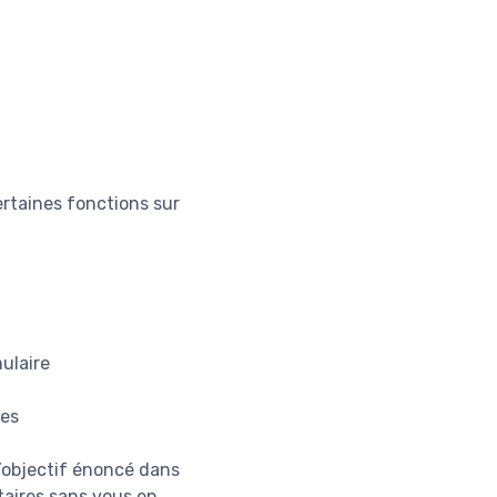
rtaines fonctions sur
ulaire
res
l’objectif énoncé dans
taires sans vous en