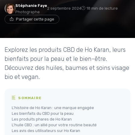
Stéphanie Faye
2 septembre 2024
18 min de lecture
Photographe
Partager cette page
Explorez les produits CBD de Ho Karan, leurs
bienfaits pour la peau et le bien-être.
Découvrez des huiles, baumes et soins visage
bio et vegan.
SOMMAIRE
L'histoire de Ho Karan : une marque engagée
Les bienfaits du CBD pour la peau
Les produits phares de Ho Karan
L'huile CBD : un allié pour votre routine beauté
Les avis des utilisateurs sur Ho Karan