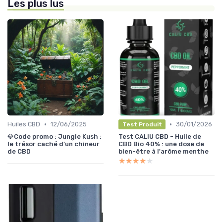
Les plus lus
•
•
Huiles CBD
12/06/2025
30/01/2026
Test Produit
💎Code promo : Jungle Kush :
Test CALIU CBD - Huile de
le trésor caché d’un chineur
CBD Bio 40% : une dose de
de CBD
bien-être à l'arôme menthe
★★★★★
★★★★★