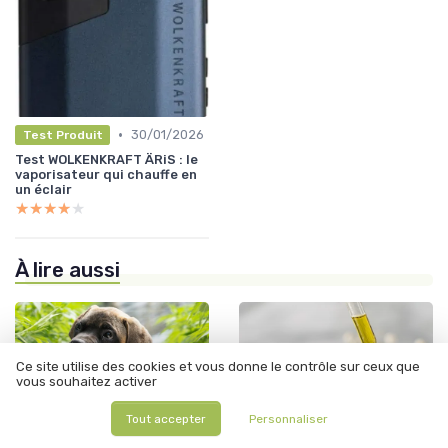
•
30/01/2026
Test Produit
Test WOLKENKRAFT ÄRiS : le
vaporisateur qui chauffe en
un éclair
★★★★★
★★★★★
À lire aussi
Ce site utilise des cookies et vous donne le contrôle sur ceux que
vous souhaitez activer
Tout accepter
Personnaliser