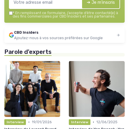
➔ Je m'inscris
*
En remplissant ce formulaire, j’accepte d’être contacté(e) à
des fins commerciales par CBD Insiders et ses partenaires.
CBD Insiders
Ajoutez-nous à vos sources préférées sur Google
Parole d'experts
•
•
19/01/2026
12/06/2025
Interview
Interview