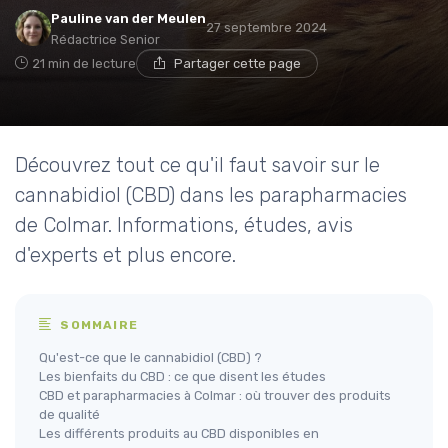
Pauline van der Meulen
27 septembre 2024
Rédactrice Senior
21 min de lecture
Partager cette page
Découvrez tout ce qu'il faut savoir sur le
cannabidiol (CBD) dans les parapharmacies
de Colmar. Informations, études, avis
d'experts et plus encore.
SOMMAIRE
Qu'est-ce que le cannabidiol (CBD) ?
Les bienfaits du CBD : ce que disent les études
CBD et parapharmacies à Colmar : où trouver des produits
de qualité
Les différents produits au CBD disponibles en