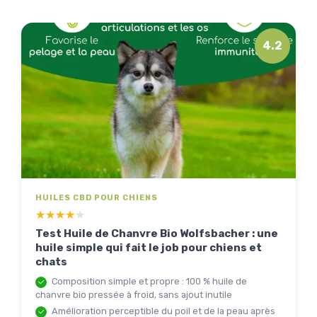
4.2
HUILES CBD POUR CHIENS
★★★★★
★★★★★
Test Huile de Chanvre Bio Wolfsbacher : une
huile simple qui fait le job pour chiens et
chats
Composition simple et propre : 100 % huile de
chanvre bio pressée à froid, sans ajout inutile
Amélioration perceptible du poil et de la peau après