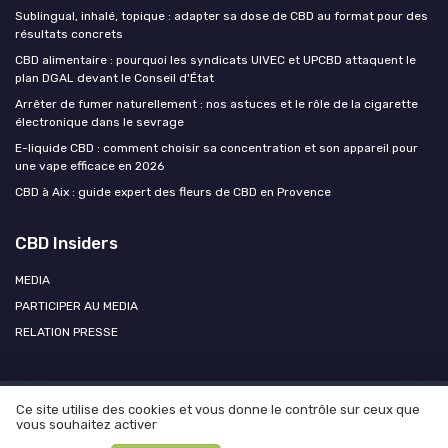
Sublingual, inhalé, topique : adapter sa dose de CBD au format pour des
résultats concrets
CBD alimentaire : pourquoi les syndicats UIVEC et UPCBD attaquent le
plan DGAL devant le Conseil d'État
Arrêter de fumer naturellement : nos astuces et le rôle de la cigarette
électronique dans le sevrage
E-liquide CBD : comment choisir sa concentration et son appareil pour
une vape efficace en 2026
CBD à Aix : guide expert des fleurs de CBD en Provence
CBD Insiders
MEDIA
PARTICIPER AU MEDIA
RELATION PRESSE
Ce site utilise des cookies et vous donne le contrôle sur ceux que
Mentions légales
Politique de confidentialité
Participer au
vous souhaitez activer
média ?
Contacter CBD Insiders