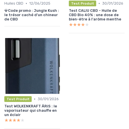
•
•
Huiles CBD
12/06/2025
30/01/2026
Test Produit
💎Code promo : Jungle Kush :
Test CALIU CBD - Huile de
le trésor caché d’un chineur
CBD Bio 40% : une dose de
de CBD
bien-être à l'arôme menthe
★★★★★
★★★★★
•
30/01/2026
Test Produit
Test WOLKENKRAFT ÄRiS : le
vaporisateur qui chauffe en
un éclair
★★★★★
★★★★★