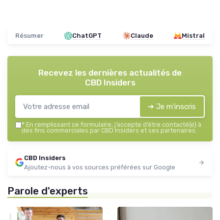
Résumer
ChatGPT
Claude
Mistral
Recevez les dernières actualités de
CBD Insiders
➔ Je m'inscris
*
En remplissant ce formulaire, j’accepte d’être contacté(e) à
des fins commerciales par CBD Insiders et ses partenaires.
CBD Insiders
Ajoutez-nous à vos sources préférées sur Google
Parole d'experts