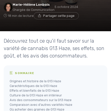
Marie-Hélène Lonbois
5 octobre 2024
Chargée de Communication
18 min de lecture
Partager cette page
Découvrez tout ce qu'il faut savoir sur la
variété de cannabis G13 Haze, ses effets, son
goût, et les avis des consommateurs.
SOMMAIRE
Origines et histoire de la G13 Haze
Caractéristiques de la G13 Haze
Effets et bienfaits de la G13 Haze
Culture de la G13 Haze en intérieur
Avis des consommateurs sur la G13 Haze
Comparaison avec d'autres variétés Haze
Où acheter des graines de G13 Haze