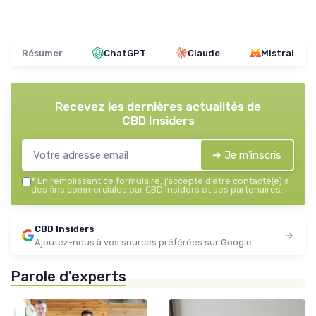
Résumer
ChatGPT
Claude
Mistral
Recevez les dernières actualités de
CBD Insiders
➔ Je m'inscris
*
En remplissant ce formulaire, j’accepte d’être contacté(e) à
des fins commerciales par CBD Insiders et ses partenaires.
CBD Insiders
Ajoutez-nous à vos sources préférées sur Google
Parole d'experts