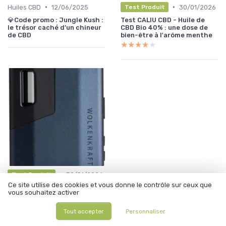
•
•
Huiles CBD
12/06/2025
30/01/2026
Test Produit
💎Code promo : Jungle Kush :
Test CALIU CBD - Huile de
le trésor caché d’un chineur
CBD Bio 40% : une dose de
de CBD
bien-être à l'arôme menthe
★★★★★
★★★★★
•
30/01/2026
Test Produit
Ce site utilise des cookies et vous donne le contrôle sur ceux que
Test WOLKENKRAFT ÄRiS : le
vous souhaitez activer
vaporisateur qui chauffe en
un éclair
★★★★★
★★★★★
Tout accepter
Personnaliser