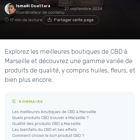
Ismaël Ouattara
27 septembre 2024
Coordinateur de contenu
17 min de lecture
Partager cette page
Explorez les meilleures boutiques de CBD à
Marseille et découvrez une gamme variée de
produits de qualité, y compris huiles, fleurs, et
bien plus encore.
SOMMAIRE
Les meilleures boutiques de CBD à Marseille
Quels produits CBD trouver à Marseille ?
Qualité des produits CBD à Marseille
Les bienfaits du CBD et ses effets
Comment choisir le bon produit CBD ?