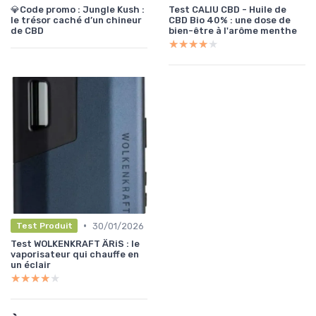
💎Code promo : Jungle Kush :
Test CALIU CBD - Huile de
le trésor caché d’un chineur
CBD Bio 40% : une dose de
de CBD
bien-être à l'arôme menthe
★★★★★
★★★★★
•
30/01/2026
Test Produit
Test WOLKENKRAFT ÄRiS : le
vaporisateur qui chauffe en
un éclair
★★★★★
★★★★★