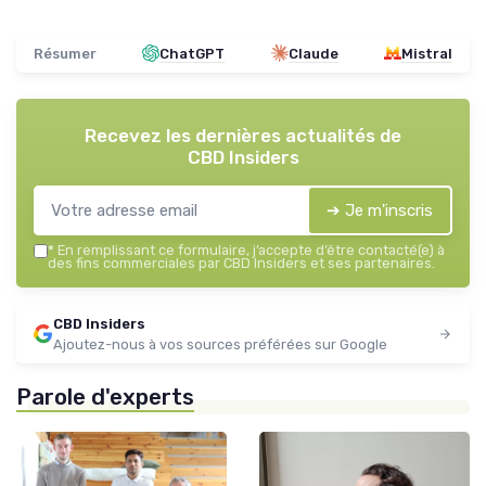
Résumer
ChatGPT
Claude
Mistral
Recevez les dernières actualités de
CBD Insiders
➔ Je m'inscris
*
En remplissant ce formulaire, j’accepte d’être contacté(e) à
des fins commerciales par CBD Insiders et ses partenaires.
CBD Insiders
Ajoutez-nous à vos sources préférées sur Google
Parole d'experts