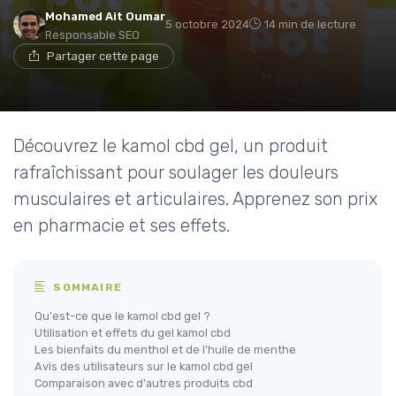
Mohamed Ait Oumar
5 octobre 2024
14 min de lecture
Responsable SEO
Partager cette page
Découvrez le kamol cbd gel, un produit
rafraîchissant pour soulager les douleurs
musculaires et articulaires. Apprenez son prix
en pharmacie et ses effets.
SOMMAIRE
Qu'est-ce que le kamol cbd gel ?
Utilisation et effets du gel kamol cbd
Les bienfaits du menthol et de l'huile de menthe
Avis des utilisateurs sur le kamol cbd gel
Comparaison avec d'autres produits cbd