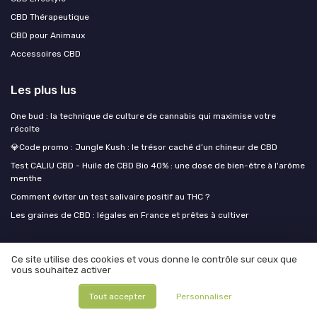
CBD Thérapeutique
CBD pour Animaux
Accessoires CBD
Les plus lus
One bud : la technique de culture de cannabis qui maximise votre
récolte
💎Code promo : Jungle Kush : le trésor caché d’un chineur de CBD
Test CALIU CBD - Huile de CBD Bio 40% : une dose de bien-être à l'arôme
menthe
Comment éviter un test salivaire positif au THC ?
Les graines de CBD : légales en France et prêtes à cultiver
Les derniers articles
Ce site utilise des cookies et vous donne le contrôle sur ceux que
vous souhaitez activer
Sublingual, inhalé, topique : adapter sa dose de CBD au format pour des
résultats concrets
Tout accepter
Personnaliser
CBD alimentaire : pourquoi les syndicats UIVEC et UPCBD attaquent le