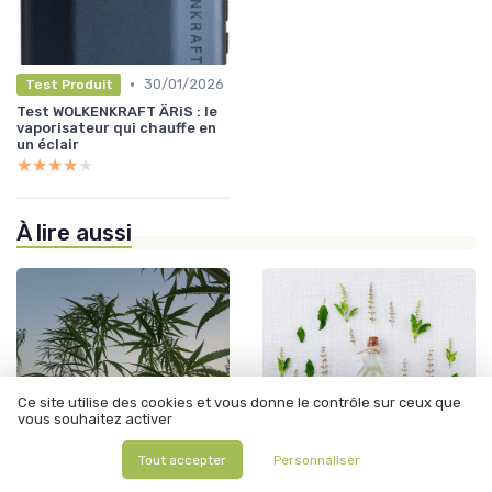
•
30/01/2026
Test Produit
Test WOLKENKRAFT ÄRiS : le
vaporisateur qui chauffe en
un éclair
★★★★★
★★★★★
À lire aussi
Ce site utilise des cookies et vous donne le contrôle sur ceux que
vous souhaitez activer
Tout accepter
Personnaliser