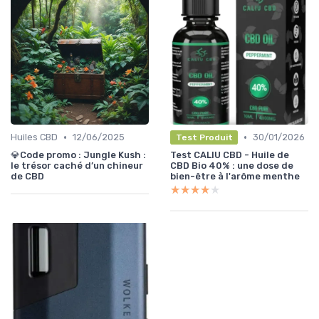
•
•
Huiles CBD
12/06/2025
30/01/2026
Test Produit
💎Code promo : Jungle Kush :
Test CALIU CBD - Huile de
le trésor caché d’un chineur
CBD Bio 40% : une dose de
de CBD
bien-être à l'arôme menthe
★★★★★
★★★★★