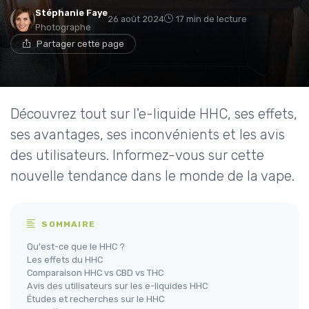
Stéphanie Faye
26 août 2024
17 min de lecture
Photographe
Partager cette page
Découvrez tout sur l'e-liquide HHC, ses effets,
ses avantages, ses inconvénients et les avis
des utilisateurs. Informez-vous sur cette
nouvelle tendance dans le monde de la vape.
SOMMAIRE
Qu'est-ce que le HHC ?
Les effets du HHC
Comparaison HHC vs CBD vs THC
Avis des utilisateurs sur les e-liquides HHC
Études et recherches sur le HHC