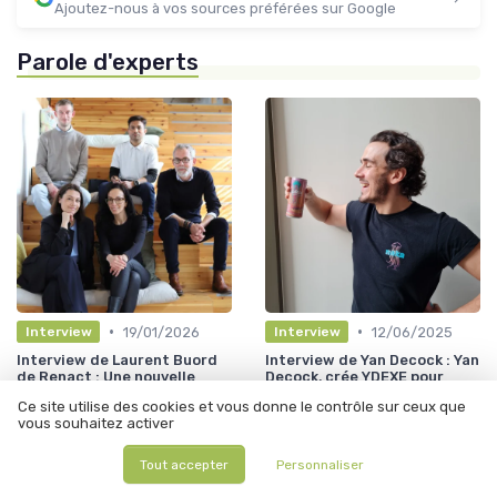
Ajoutez-nous à vos sources préférées sur Google
Parole d'experts
•
•
19/01/2026
12/06/2025
Interview
Interview
Interview de Laurent Buord
Interview de Yan Decock : Yan
de Renact : Une nouvelle
Decock, crée YDEXE pour
approche du bien-être
accompagner les PME sur le
Ce site utilise des cookies et vous donne le contrôle sur ceux que
approche autour des
commerce
vous souhaitez activer
neurosciences et du
Système Endocannabinoïde
Tout accepter
Personnaliser