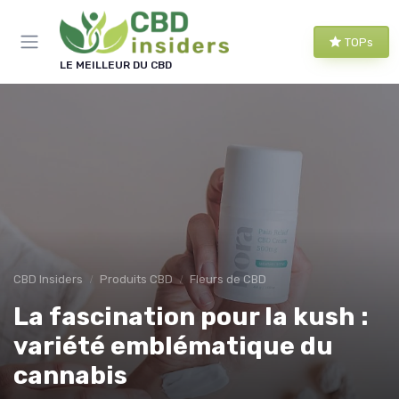
Panneau de gestion des cookies
TOPs
LE MEILLEUR DU CBD
CBD Insiders
Produits CBD
Fleurs de CBD
La fascination pour la kush :
variété emblématique du
cannabis