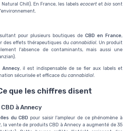
 Natural Chill). En France, les labels
ecocert
et
bio
sont
 l'environnement.
sultant pour plusieurs boutiques de
CBD en France
,
cier des effets thérapeutiques du
cannabidiol
. Un produit
eulement l'absence de contaminants, mais aussi une
anzian).
à Annecy
, il est indispensable de se fier aux labels et
mation sécurisée et efficace du
cannabidiol
.
e que les chiffres disent
u CBD à Annecy
lles du CBD
pour saisir l'ampleur de ce phénomène à
2, la vente de produits CBD à Annecy a augmenté de 35