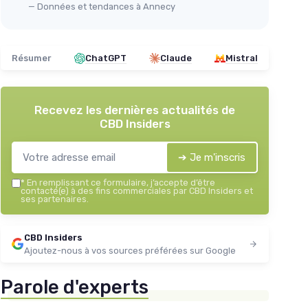
— Données et tendances à Annecy
Résumer
ChatGPT
Claude
Mistral
Recevez les dernières actualités de
CBD Insiders
➔ Je m'inscris
*
En remplissant ce formulaire, j’accepte d’être
contacté(e) à des fins commerciales par CBD Insiders et
ses partenaires.
CBD Insiders
Ajoutez-nous à vos sources préférées sur Google
Parole d'experts