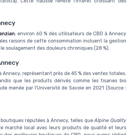
tista). Cette hausse reflète l'intérêt croissant des
nnecy
Canzian
, environ 60 % des utilisateurs de CBD à Annecy
les raisons de cette consommation incluent la gestion
et le soulagement des douleurs chroniques (28 %).
 Annecy
 à Annecy, représentant près de 45 % des ventes totales.
ndis que les produits dérivés comme les tisanes bio
ude menée par l'Université de Savoie en 2021 (Source :
 boutiques réputées à Annecy, telles que
Alpine Quality
e marché local avec leurs produits de qualité et leurs
ète des meilleures boutiques de CBD, nous avons rédigé