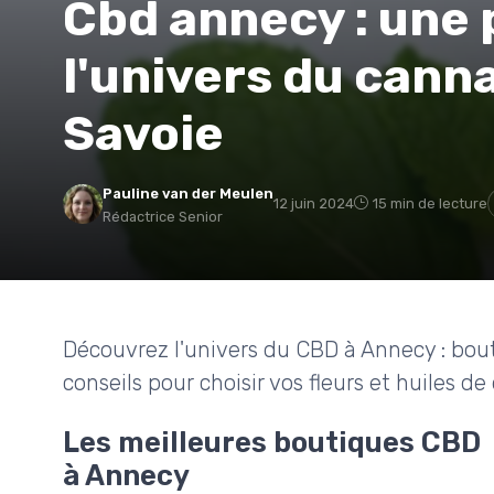
Cbd annecy : une
l'univers du cann
Savoie
Pauline van der Meulen
12 juin 2024
15 min de lecture
Rédactrice Senior
Découvrez l'univers du CBD à Annecy : boutiq
conseils pour choisir vos fleurs et huiles de 
Les meilleures boutiques CBD
à Annecy