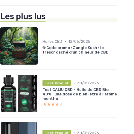
Les plus lus
•
Huiles CBD
12/06/2025
💎Code promo : Jungle Kush : le
trésor caché d’un chineur de CBD
•
30/01/2026
Test Produit
Test CALIU CBD - Huile de CBD Bio
40% : une dose de bien-être à l'arôme
menthe
★★★★★
★★★★★
•
30/01/2026
Test Produit