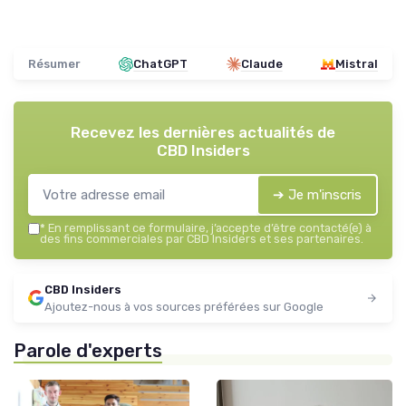
Résumer
ChatGPT
Claude
Mistral
Recevez les dernières actualités de
CBD Insiders
➔ Je m'inscris
*
En remplissant ce formulaire, j’accepte d’être contacté(e) à
des fins commerciales par CBD Insiders et ses partenaires.
CBD Insiders
Ajoutez-nous à vos sources préférées sur Google
Parole d'experts