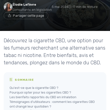
Élodie Lefèvre
5 mai 2024
17 min de lecture
Consultante en législation
Partager cette page
Découvrez la cigarette CBD, une option pour
les fumeurs recherchant une alternative sans
tabac ni nicotine. Entre bienfaits, avis et
tendances, plongez dans le monde du CBD.
SOMMAIRE
Qu'est-ce que la cigarette CBD ?
Pourquoi opter pour les cigarettes CBD ?
Les bienfaits rapportés du CBD en inhalation
Témoignages d'utilisateurs : comment les cigarettes CBD
ont changé leur quotidien ?