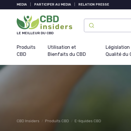
Panneau de gestion des cookies
MEDIA
|
PARTICIPER AU MEDIA
|
RELATION PRESSE
LE MEILLEUR DU CBD
Produits
Utilisation et
Législation
CBD
Bienfaits du CBD
Qualité du
CBD Insiders
Produits CBD
E-liquides CBD