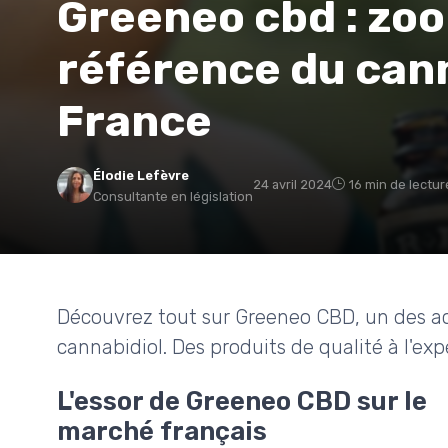
Greeneo cbd : zo
référence du cann
France
Élodie Lefèvre
24 avril 2024
16 min de lectur
Consultante en législation
Découvrez tout sur Greeneo CBD, un des a
cannabidiol. Des produits de qualité à l'ex
L'essor de Greeneo CBD sur le
marché français