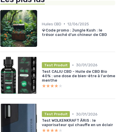
•
Huiles CBD
12/06/2025
💎Code promo : Jungle Kush : le
trésor caché d’un chineur de CBD
•
30/01/2026
Test Produit
Test CALIU CBD - Huile de CBD Bio
40% : une dose de bien-être à l'arôme
menthe
★★★★★
★★★★★
•
30/01/2026
Test Produit
Test WOLKENKRAFT ÄRiS : le
vaporisateur qui chauffe en un éclair
★★★★★
★★★★★