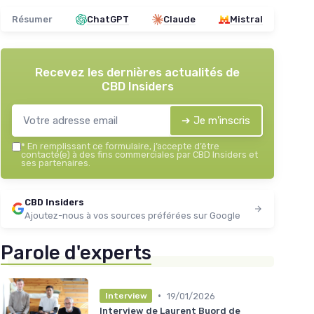
Résumer
ChatGPT
Claude
Mistral
Recevez les dernières actualités de
CBD Insiders
➔ Je m'inscris
*
En remplissant ce formulaire, j’accepte d’être
contacté(e) à des fins commerciales par CBD Insiders et
ses partenaires.
CBD Insiders
Ajoutez-nous à vos sources préférées sur Google
Parole d'experts
•
19/01/2026
Interview
Interview de Laurent Buord de