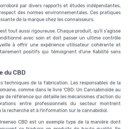
rroboré par divers rapports et études indépendantes,
e respect des normes environnementales. Ces pratiques
dissante de la marque chez les connaisseurs.
st tout aussi rigoureuse. Chaque produit, qu'il s'agisse
onditionné avec soin et doit passer un ultime contrôle
eille à offrir une expérience utilisateur cohérente et
tairement positifs qui témoignent d'une fiabilité sans
ne du CBD
s techniques de la fabrication. Les responsables de la
domaine, comme dans le livre 'CBD: Un Cannabinoïde au
ge de référence qui détaille les mécanismes d'action du
orations entre professionnels du secteur montrent
a recherche et à l'information sur le cannabidiol.
e Greeneo CBD est un exemple type de la manière dont
 peuvent se traduire en produits de haute qualité. En