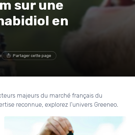
om sur une
abidiol en
e
Partager cette page
cteurs majeurs du marché français du
pertise reconnue, explorez l'univers Greeneo.