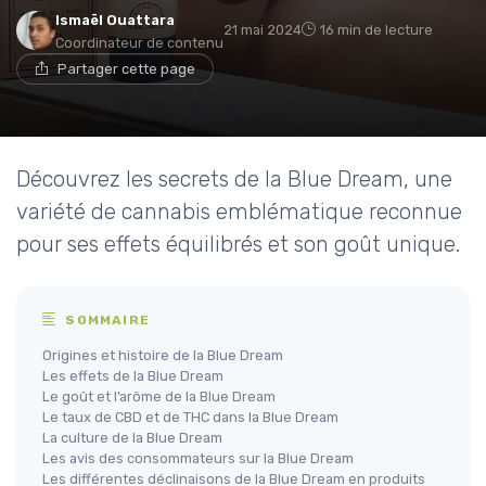
Ismaël Ouattara
21 mai 2024
16 min de lecture
Coordinateur de contenu
Partager cette page
Découvrez les secrets de la Blue Dream, une
variété de cannabis emblématique reconnue
pour ses effets équilibrés et son goût unique.
SOMMAIRE
Origines et histoire de la Blue Dream
Les effets de la Blue Dream
Le goût et l’arôme de la Blue Dream
Le taux de CBD et de THC dans la Blue Dream
La culture de la Blue Dream
Les avis des consommateurs sur la Blue Dream
Les différentes déclinaisons de la Blue Dream en produits