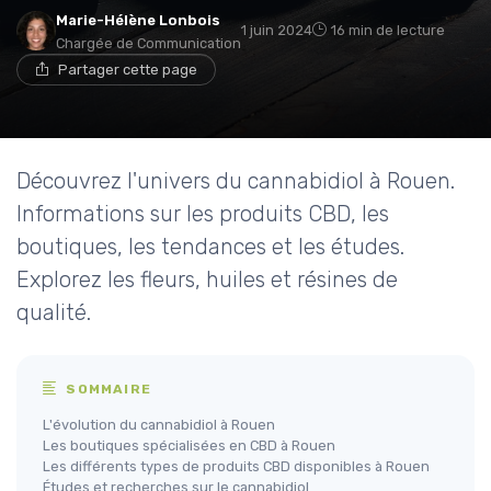
Marie-Hélène Lonbois
1 juin 2024
16 min de lecture
Chargée de Communication
Partager cette page
Découvrez l'univers du cannabidiol à Rouen.
Informations sur les produits CBD, les
boutiques, les tendances et les études.
Explorez les fleurs, huiles et résines de
qualité.
SOMMAIRE
L'évolution du cannabidiol à Rouen
Les boutiques spécialisées en CBD à Rouen
Les différents types de produits CBD disponibles à Rouen
Études et recherches sur le cannabidiol