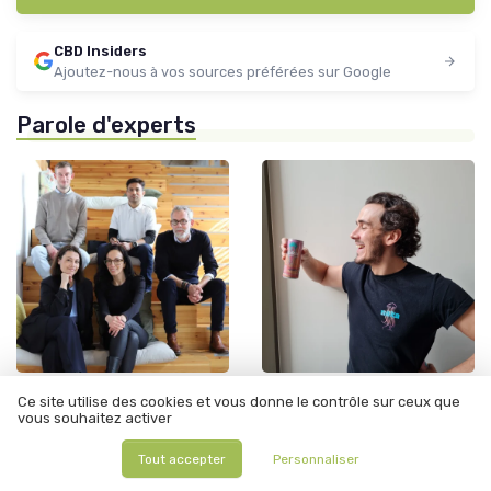
CBD Insiders
Ajoutez-nous à vos sources préférées sur Google
Parole d'experts
•
•
19/01/2026
12/06/2025
Interview
Interview
Ce site utilise des cookies et vous donne le contrôle sur ceux que
vous souhaitez activer
Interview de Laurent Buord
Interview de Yan Decock : Yan
de Renact : Une nouvelle
Decock, crée YDEXE pour
approche du bien-être
accompagner les PME sur le
Tout accepter
Personnaliser
approche autour des
commerce
neurosciences et du