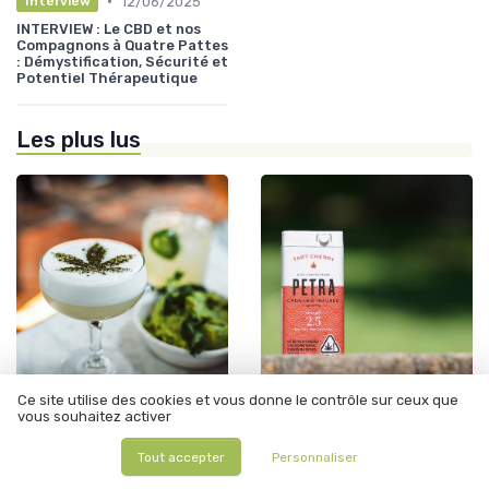
•
12/06/2025
Interview
INTERVIEW : Le CBD et nos
Compagnons à Quatre Pattes
: Démystification, Sécurité et
Potentiel Thérapeutique
Les plus lus
Ce site utilise des cookies et vous donne le contrôle sur ceux que
•
•
Études scientifiques
12/06/2025
CBD et anxiété
12/06/2025
vous souhaitez activer
One bud : la technique de
Comment éviter un test
culture de cannabis qui
salivaire positif au THC ?
Tout accepter
Personnaliser
maximise votre récolte