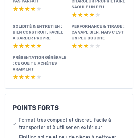
PAS PARFAIT
CHARGEUR PROPRIÉTAIRE
SAOULE UN PEU
★★★★★
★★★★★
★★★★★
★★★★★
SOLIDITÉ & ENTRETIEN :
PERFORMANCE & TIRAGE :
BIEN CONSTRUIT, FACILE
ÇA VAPE BIEN, MAIS C’EST
À GARDER PROPRE
UN PEU BOUCHÉ
★★★★★
★★★★★
★★★★★
★★★★★
PRÉSENTATION GÉNÉRALE
: CE QUE TU ACHÈTES
VRAIMENT
★★★★★
★★★★★
POINTS FORTS
Format très compact et discret, facile à
transporter et à utiliser en extérieur
Finition solide et peu de pièces à nettoyer,