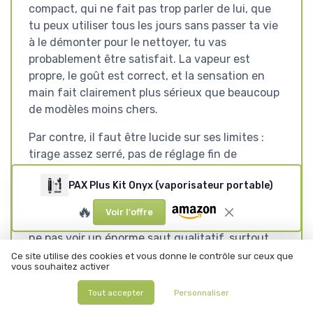
compact, qui ne fait pas trop parler de lui, que
tu peux utiliser tous les jours sans passer ta vie
à le démonter pour le nettoyer, tu vas
probablement être satisfait. La vapeur est
propre, le goût est correct, et la sensation en
main fait clairement plus sérieux que beaucoup
de modèles moins chers.
Par contre, il faut être lucide sur ses limites :
tirage assez serré, pas de réglage fin de
température, chargeur propriétaire, et un prix
PAX Plus Kit Onyx (vaporisateur portable)
qui pique un peu. Si tu viens d’un Fenix ou d’un
Zeus Arc et que tu es très attaché à un tirage
🔥
Voir l'offre
plus aérien et à un contrôle précis, tu risques de
ne pas voir un énorme saut qualitatif, surtout
au vu du tarif. Pour moi, ce PAX Plus s’adresse
Ce site utilise des cookies et vous donne le contrôle sur ceux que
vous souhaitez activer
surtout à ceux qui veulent un vapo discret, bien
construit, facile à vivre, et qui acceptent de
Tout accepter
Personnaliser
sacrifier un peu de flexibilité pour ça. Si tu