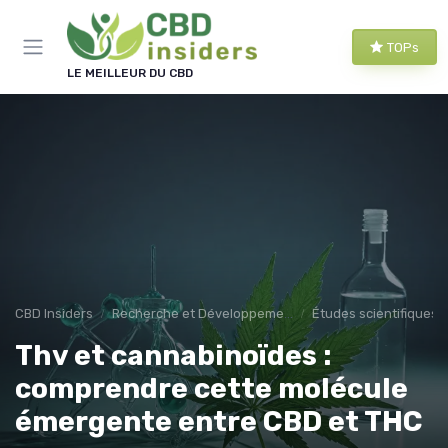
Panneau de gestion des cookies
TOPs
LE MEILLEUR DU CBD
CBD Insiders
Recherche et Développement en CBD
Études scientifiques
Thv et cannabinoïdes :
comprendre cette molécule
émergente entre CBD et THC