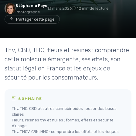
Stéphanie Faye
13 mars 2026
12 min de lecture
Photographe
Partager cette page
Thv, CBD, THC, fleurs et résines : comprendre
cette molécule émergente, ses effets, son
statut légal en France et les enjeux de
sécurité pour les consommateurs.
SOMMAIRE
Thv, THC, CBD et autres cannabinoïdes : poser des bases
claires
Fleurs, résines thv et huiles : formes, effets et sécurité
d’usage
Thv, THCV, CBN, HHC : comprendre les effets et les risques