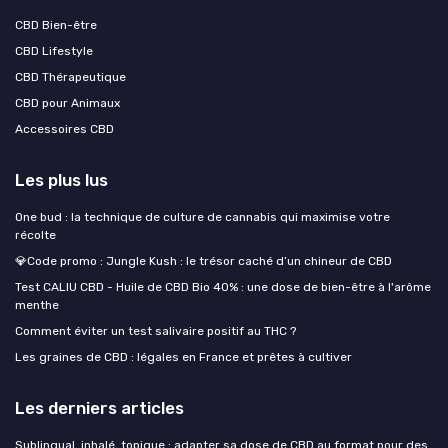
CBD Bien-être
CBD Lifestyle
CBD Thérapeutique
CBD pour Animaux
Accessoires CBD
Les plus lus
One bud : la technique de culture de cannabis qui maximise votre
récolte
💎Code promo : Jungle Kush : le trésor caché d’un chineur de CBD
Test CALIU CBD - Huile de CBD Bio 40% : une dose de bien-être à l'arôme
menthe
Comment éviter un test salivaire positif au THC ?
Les graines de CBD : légales en France et prêtes à cultiver
Les derniers articles
Sublingual, inhalé, topique : adapter sa dose de CBD au format pour des