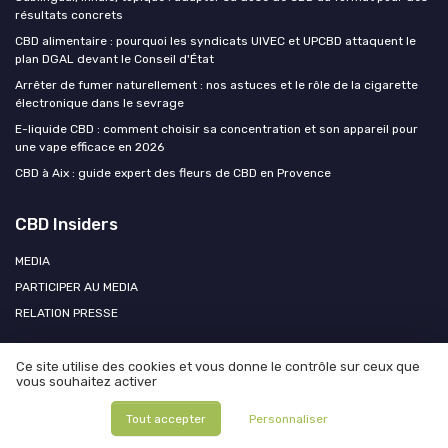
résultats concrets
CBD alimentaire : pourquoi les syndicats UIVEC et UPCBD attaquent le
plan DGAL devant le Conseil d'État
Arrêter de fumer naturellement : nos astuces et le rôle de la cigarette
électronique dans le sevrage
E-liquide CBD : comment choisir sa concentration et son appareil pour
une vape efficace en 2026
CBD à Aix : guide expert des fleurs de CBD en Provence
CBD Insiders
MEDIA
PARTICIPER AU MEDIA
RELATION PRESSE
Ce site utilise des cookies et vous donne le contrôle sur ceux que
vous souhaitez activer
Mentions légales
Politique de confidentialité
Participer au
média ?
Contacter CBD Insiders
Tout accepter
Personnaliser
© CBD Insiders 2026