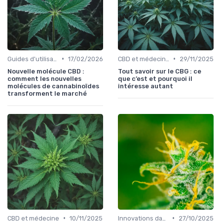
•
•
Guides d'utilisation
17/02/2026
CBD et médecine
29/11/2025
Nouvelle molécule CBD :
Tout savoir sur le CBG : ce
comment les nouvelles
que c’est et pourquoi il
molécules de cannabinoïdes
intéresse autant
transforment le marché
•
•
CBD et médecine
10/11/2025
Innovations dans le CBD
27/10/2025