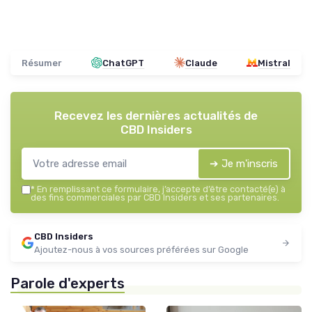
Résumer
ChatGPT
Claude
Mistral
Recevez les dernières actualités de
CBD Insiders
➔ Je m'inscris
*
En remplissant ce formulaire, j’accepte d’être contacté(e) à
des fins commerciales par CBD Insiders et ses partenaires.
CBD Insiders
Ajoutez-nous à vos sources préférées sur Google
Parole d'experts