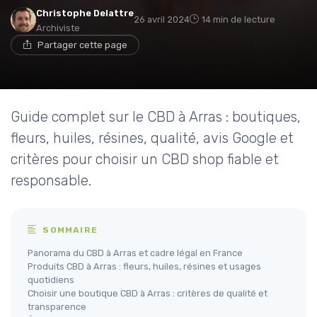
Christophe Delattre
26 avril 2024
14 min de lecture
Archiviste
Partager cette page
Guide complet sur le CBD à Arras : boutiques,
fleurs, huiles, résines, qualité, avis Google et
critères pour choisir un CBD shop fiable et
responsable.
SOMMAIRE
Panorama du CBD à Arras et cadre légal en France
Produits CBD à Arras : fleurs, huiles, résines et usages
quotidiens
Choisir une boutique CBD à Arras : critères de qualité et
transparence