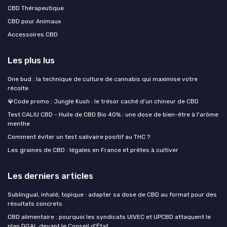
CBD Thérapeutique
CBD pour Animaux
Accessoires CBD
Les plus lus
One bud : la technique de culture de cannabis qui maximise votre
récolte
💎Code promo : Jungle Kush : le trésor caché d’un chineur de CBD
Test CALIU CBD - Huile de CBD Bio 40% : une dose de bien-être à l'arôme
menthe
Comment éviter un test salivaire positif au THC ?
Les graines de CBD : légales en France et prêtes à cultiver
Les derniers articles
Sublingual, inhalé, topique : adapter sa dose de CBD au format pour des
résultats concrets
CBD alimentaire : pourquoi les syndicats UIVEC et UPCBD attaquent le
plan DGAL devant le Conseil d'État