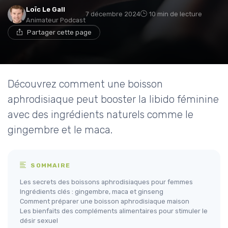
Loïc Le Gall
7 décembre 2024
10 min de lecture
Animateur Podcast
Partager cette page
Découvrez comment une boisson
aphrodisiaque peut booster la libido féminine
avec des ingrédients naturels comme le
gingembre et le maca.
SOMMAIRE
Les secrets des boissons aphrodisiaques pour femmes
Ingrédients clés : gingembre, maca et ginseng
Comment préparer une boisson aphrodisiaque maison
Les bienfaits des compléments alimentaires pour stimuler le
désir sexuel