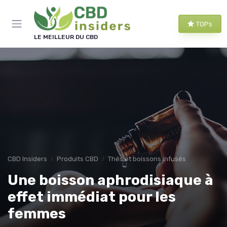
Panneau de gestion des cookies
TOPs
LE MEILLEUR DU CBD
CBD Insiders
Produits CBD
Thés et boissons infusés
Une boisson aphrodisiaque à
effet immédiat pour les
femmes