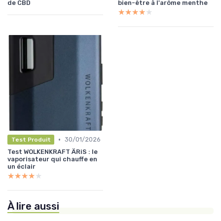
de CBD
bien-être à l'arôme menthe
★★★★★
★★★★★
•
30/01/2026
Test Produit
Test WOLKENKRAFT ÄRiS : le
vaporisateur qui chauffe en
un éclair
★★★★★
★★★★★
À lire aussi