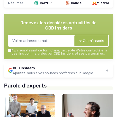
Résumer
ChatGPT
Claude
Mistral
Recevez les dernières actualités de
CBD Insiders
➔ Je m'inscris
*
En remplissant ce formulaire, j’accepte d’être contacté(e) à
des fins commerciales par CBD Insiders et ses partenaires.
CBD Insiders
Ajoutez-nous à vos sources préférées sur Google
Parole d'experts