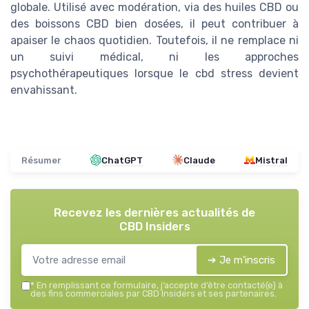
globale. Utilisé avec modération, via des huiles CBD ou
des boissons CBD bien dosées, il peut contribuer à
apaiser le chaos quotidien. Toutefois, il ne remplace ni
un suivi médical, ni les approches
psychothérapeutiques lorsque le cbd stress devient
envahissant.
Résumer
ChatGPT
Claude
Mistral
Recevez les dernières actualités de
CBD Insiders
➔ Je m'inscris
*
En remplissant ce formulaire, j’accepte d’être contacté(e) à
des fins commerciales par CBD Insiders et ses partenaires.