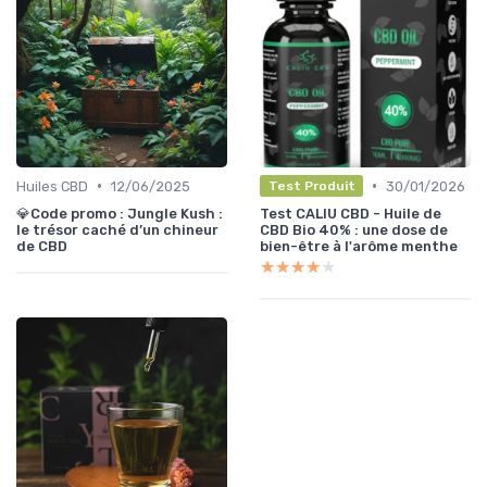
•
•
Huiles CBD
12/06/2025
30/01/2026
Test Produit
💎Code promo : Jungle Kush :
Test CALIU CBD - Huile de
le trésor caché d’un chineur
CBD Bio 40% : une dose de
de CBD
bien-être à l'arôme menthe
★★★★★
★★★★★