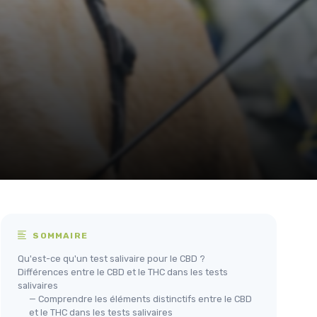
SOMMAIRE
Qu'est-ce qu'un test salivaire pour le CBD ?
Différences entre le CBD et le THC dans les tests
salivaires
— Comprendre les éléments distinctifs entre le CBD
et le THC dans les tests salivaires