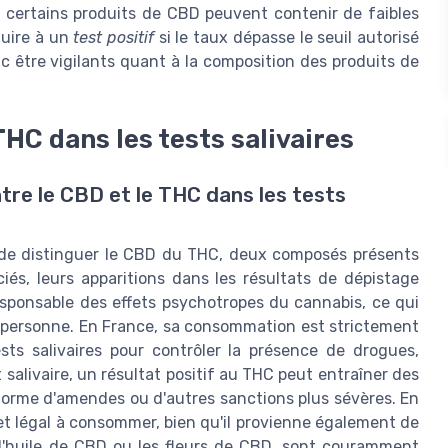
 certains produits de CBD peuvent contenir de faibles
duire à un
test positif
si le taux dépasse le seuil autorisé
 être vigilants quant à la composition des produits de
THC dans les tests salivaires
tre le CBD et le THC dans les tests
iel de distinguer le CBD du THC, deux composés présents
iés, leurs apparitions dans les résultats de dépistage
responsable des effets psychotropes du cannabis, ce qui
une personne. En France, sa consommation est strictement
ests salivaires pour contrôler la présence de drogues,
salivaire, un résultat positif au THC peut entraîner des
forme d'amendes ou d'autres sanctions plus sévères. En
t légal à consommer, bien qu'il provienne également de
 l'huile de CBD ou les fleurs de CBD, sont couramment