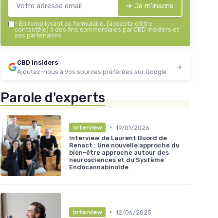
➔ Je m'inscris
*
En remplissant ce formulaire, j’accepte d’être
contacté(e) à des fins commerciales par CBD Insiders et
ses partenaires.
CBD Insiders
Ajoutez-nous à vos sources préférées sur Google
Parole d'experts
•
19/01/2026
Interview
Interview de Laurent Buord de
Renact : Une nouvelle approche du
bien-être approche autour des
neurosciences et du Système
Endocannabinoïde
•
12/06/2025
Interview