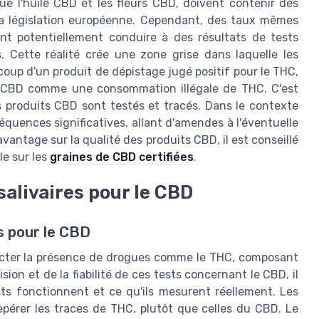
ue l'huile CBD et les fleurs CBD, doivent contenir des
la législation européenne. Cependant, des taux mêmes
nt potentiellement conduire à des résultats de tests
ps. Cette réalité crée une zone grise dans laquelle les
coup d'un produit de dépistage jugé positif pour le THC,
e CBD comme une consommation illégale de THC. C'est
 produits CBD sont testés et tracés. Dans le contexte
séquences significatives, allant d'amendes à l'éventuelle
antage sur la qualité des produits CBD, il est conseillé
le sur les
graines de CBD certifiées
.
 salivaires pour le CBD
es pour le CBD
étecter la présence de drogues comme le THC, composant
ion et de la fiabilité de ces tests concernant le CBD, il
 fonctionnent et ce qu'ils mesurent réellement. Les
epérer les traces de THC, plutôt que celles du CBD. Le