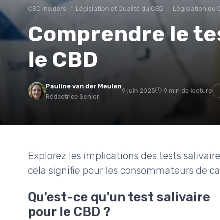
CBD Insiders
Législation et Qualité du CBD
Législation du
Comprendre le tes
le CBD
Pauline van der Meulen
9 juin 2025
9 min de lecture
Rédactrice Senior
Explorez les implications des tests salivai
cela signifie pour les consommateurs de ca
Qu'est-ce qu'un test salivaire
pour le CBD ?