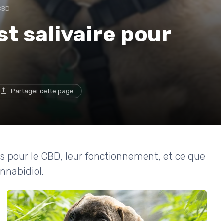
 CBD
t salivaire pour
Partager cette page
res pour le CBD, leur fonctionnement, et ce que
nnabidiol.