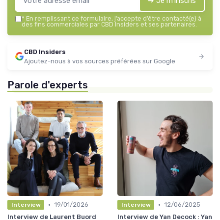
➔ Je m'inscris
*
En remplissant ce formulaire, j’accepte d’être contacté(e) à
des fins commerciales par CBD Insiders et ses partenaires.
CBD Insiders
Ajoutez-nous à vos sources préférées sur Google
Parole d'experts
•
•
19/01/2026
12/06/2025
Interview
Interview
Interview de Laurent Buord
Interview de Yan Decock : Yan