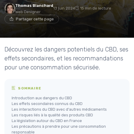
Thomas Blanchard
13 juin 2024
15 min de lecture
Web Designer
Partager cette page
Découvrez les dangers potentiels du CBD, ses
effets secondaires, et les recommandations
pour une consommation sécurisée.
SOMMAIRE
Introduction aux dangers du CBD
Les effets secondaires connus du CBD
Les interactions du CBD avec d'autres médicaments
Les risques liés à la qualité des produits CBD
La législation autour du CBD en France
Les précautions à prendre pour une consommation
responsable