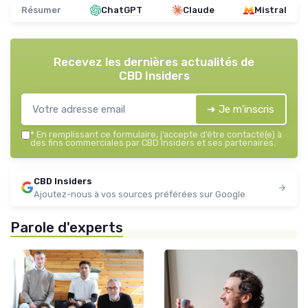
Résumer
ChatGPT
Claude
Mistral
Recevez les dernières actualités de
CBD Insiders
➔ Je m'inscris
*
En remplissant ce formulaire, j’accepte d’être contacté(e) à
des fins commerciales par CBD Insiders et ses partenaires.
CBD Insiders
Ajoutez-nous à vos sources préférées sur Google
Parole d'experts