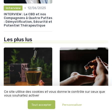
•
12/06/2025
Interview
INTERVIEW : Le CBD et nos
Compagnons à Quatre Pattes
: Démystification, Sécurité et
Potentiel Thérapeutique
Les plus lus
Ce site utilise des cookies et vous donne le contrôle sur ceux que
vous souhaitez activer
•
•
Législation du CBD
12/06/2025
Législation du CBD
12/06/2025
Tout accepter
Personnaliser
Les graines de CBD : légales
Hhc test salivaire forum :
en France et prêtes à
comprendre les enjeux et