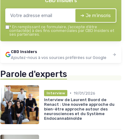
CBD Insiders
➔ Je m'inscris
*
En remplissant ce formulaire, j’accepte d’être
contacté(e) à des fins commerciales par CBD Insiders et
ses partenaires.
CBD Insiders
Ajoutez-nous à vos sources préférées sur Google
Parole d'experts
•
19/01/2026
Interview
Interview de Laurent Buord de
Renact : Une nouvelle approche du
bien-être approche autour des
neurosciences et du Système
Endocannabinoïde