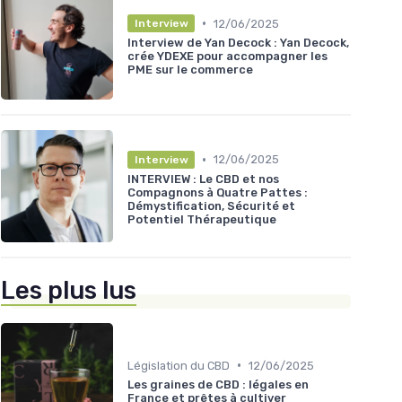
•
12/06/2025
Interview
Interview de Yan Decock : Yan Decock,
crée YDEXE pour accompagner les
PME sur le commerce
•
12/06/2025
Interview
INTERVIEW : Le CBD et nos
Compagnons à Quatre Pattes :
Démystification, Sécurité et
Potentiel Thérapeutique
Les plus lus
•
Législation du CBD
12/06/2025
Les graines de CBD : légales en
France et prêtes à cultiver