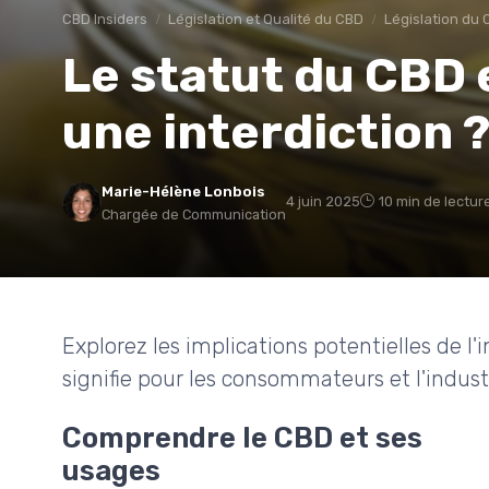
CBD Insiders
Législation et Qualité du CBD
Législation du
Le statut du CBD 
une interdiction 
Marie-Hélène Lonbois
4 juin 2025
10 min de lectur
Chargée de Communication
Explorez les implications potentielles de l
signifie pour les consommateurs et l'indust
Comprendre le CBD et ses
usages