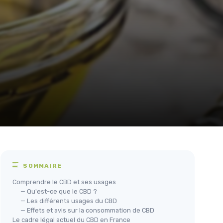
SOMMAIRE
Comprendre le CBD et ses usages
— Qu'est-ce que le CBD ?
— Les différents usages du CBD
— Effets et avis sur la consommation de CBD
Le cadre légal actuel du CBD en France