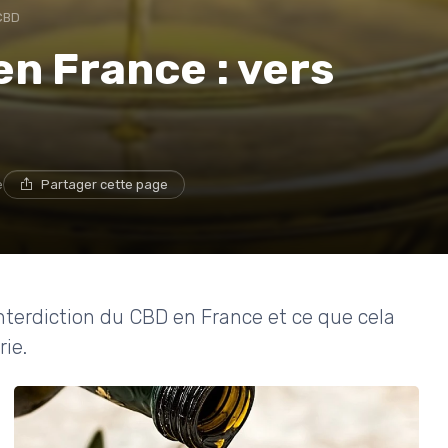
 CBD
en France : vers
?
e
Partager cette page
'interdiction du CBD en France et ce que cela
rie.