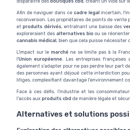
disparaître des
boutiques cbd
, créant un vide sur 
Afin de naviguer dans ce
cadre legal
incertain, l'
reconversion. Les propriétaires de points de vente 
et
produits dérivés
, entraînant une baisse des
ve
exploreraient des
alternatives bio
ou se réoriente
cannabis médical
, bien que cela puisse nécessiter
L'impact sur le
marché
ne se limite pas à la Fran
l'
Union européenne
. Les entreprises françaises 
également s’adapter pour ne pas perdre leur part de 
des personnes ayant déjoué cette interdiction pou
litiges, complexifiant davantage l'environnement c
Face à ces défis, l'industrie et les consommateu
l'accès aux
produits cbd
de manière légale et sécur
Alternatives et solutions poss