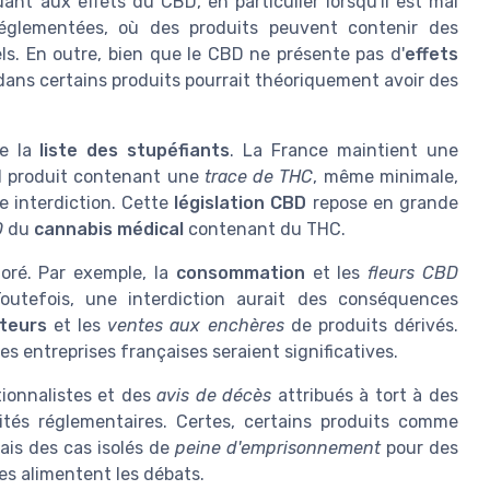
uant aux effets du CBD, en particulier lorsqu'il est mal
glementées, où des produits peuvent contenir des
ls. En outre, bien que le CBD ne présente pas d'
effets
dans certains produits pourrait théoriquement avoir des
de la
liste des stupéfiants
. La France maintient une
uel produit contenant une
trace de THC
, même minimale,
ne interdiction. Cette
législation CBD
repose en grande
D
du
cannabis médical
contenant du THC.
noré. Par exemple, la
consommation
et les
fleurs CBD
outefois, une interdiction aurait des conséquences
teurs
et les
ventes aux enchères
de produits dérivés.
es entreprises françaises seraient significatives.
ionnalistes et des
avis de décès
attribués à tort à des
ités réglementaires. Certes, certains produits comme
ais des cas isolés de
peine d'emprisonnement
pour des
es alimentent les débats.