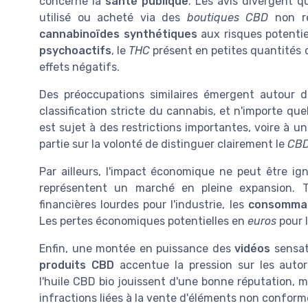
concerne la
santé publique
. Les avis divergent q
utilisé ou acheté via des
boutiques CBD
non ré
cannabinoïdes synthétiques
aux risques potentie
psychoactifs
, le
THC
présent en petites quantités 
effets négatifs.
Des préoccupations similaires émergent autour 
classification stricte du cannabis, et n'importe q
est sujet à des restrictions importantes, voire à u
partie sur la volonté de distinguer clairement le
CB
Par ailleurs, l'impact économique ne peut être ig
représentent un marché en pleine expansion. T
financières lourdes pour l'industrie, les
consomma
Les pertes économiques potentielles en
euros
pour l
Enfin, une montée en puissance des
vidéos
sensat
produits CBD
accentue la pression sur les autor
l'huile CBD bio jouissent d'une bonne réputation, m
infractions liées à la vente d'éléments non conform