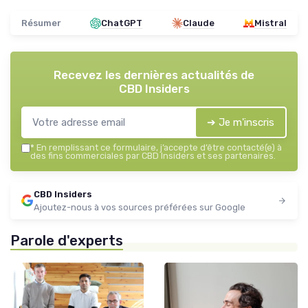
Résumer
ChatGPT
Claude
Mistral
Recevez les dernières actualités de
CBD Insiders
➔ Je m'inscris
*
En remplissant ce formulaire, j’accepte d’être contacté(e) à
des fins commerciales par CBD Insiders et ses partenaires.
CBD Insiders
Ajoutez-nous à vos sources préférées sur Google
Parole d'experts