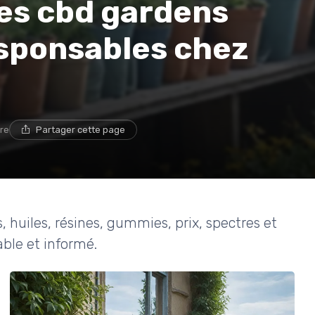
es cbd gardens
sponsables chez
ure
Partager cette page
 huiles, résines, gummies, prix, spectres et
ble et informé.