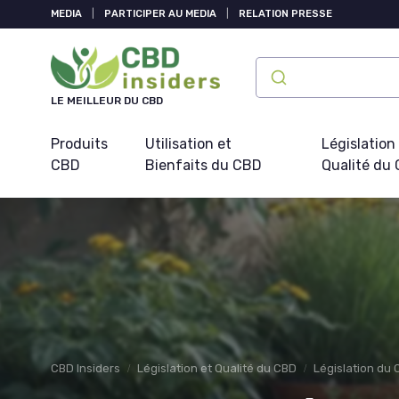
Panneau de gestion des cookies
MEDIA
|
PARTICIPER AU MEDIA
|
RELATION PRESSE
LE MEILLEUR DU CBD
Produits
Utilisation et
Législation
CBD
Bienfaits du CBD
Qualité du
CBD Insiders
Législation et Qualité du CBD
Législation du