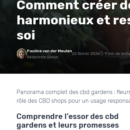
Comment créer d
harmonieux et re
soi
Pauline van der Meulen
22 février 2026
11 min de lect
Rédactrice Senior
Panorama complet des cbd gardens : fleurs,
rôle des CBD shops pour un usage responsa
Comprendre l’essor des cbd
gardens et leurs promesses