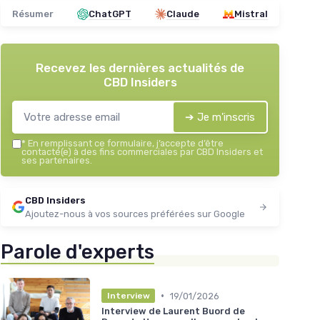
Résumer
ChatGPT
Claude
Mistral
Recevez les dernières actualités de
CBD Insiders
➔ Je m'inscris
*
En remplissant ce formulaire, j’accepte d’être
contacté(e) à des fins commerciales par CBD Insiders et
ses partenaires.
CBD Insiders
Ajoutez-nous à vos sources préférées sur Google
Parole d'experts
•
19/01/2026
Interview
Interview de Laurent Buord de