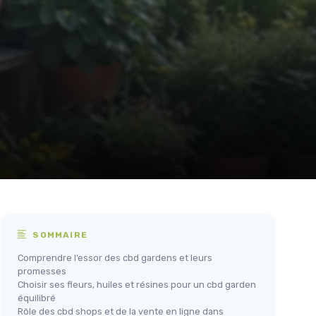
SOMMAIRE
Comprendre l’essor des cbd gardens et leurs
promesses
Choisir ses fleurs, huiles et résines pour un cbd garden
équilibré
Rôle des cbd shops et de la vente en ligne dans