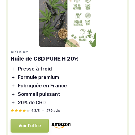
ARTISAM
Huile de CBD PURE H 20%
＋
Presse à froid
＋
Formule premium
＋
Fabriquée en France
＋
Sommeil puissant
＋
20%
de CBD
★★★★★
★★★★★
4,3/5
—
279 avis
Voir l'offre