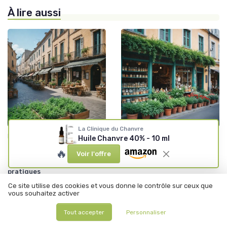
À lire aussi
La Clinique du Chanvre
•
•
Législation du CBD
20/11/2025
Législation du CBD
11/11/2025
Huile Chanvre 40% - 10 ml
Tout savoir sur le cbd à
Où trouver du CBD à La
🔥
Voir l'offre
Narbonne : usages,
Trinité : conseils et
législation et conseils
informations utiles
pratiques
Ce site utilise des cookies et vous donne le contrôle sur ceux que
vous souhaitez activer
Tout accepter
Personnaliser