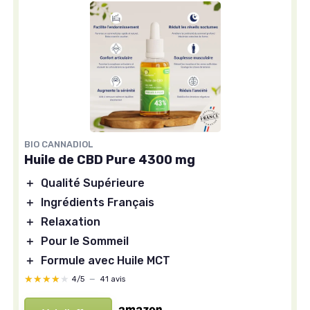
BIO CANNADIOL
Huile de CBD Pure 4300 mg
＋
Qualité Supérieure
＋
Ingrédients Français
＋
Relaxation
＋
Pour le Sommeil
＋
Formule avec Huile MCT
★★★★★
★★★★★
4/5
—
41 avis