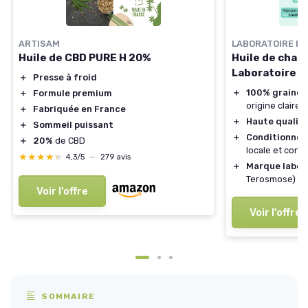
ARTISAM
LABORATOIRE PH
Huile de CBD PURE H 20%
Huile de chan
Laboratoire 
＋
Presse à froid
＋
100% graines
＋
Formule premium
origine claire
＋
Fabriquée en France
＋
Haute qualit
＋
Sommeil puissant
＋
Conditionné 
＋
20%
de CBD
locale et contr
★★★★★
★★★★★
4,3/5
—
279 avis
＋
Marque labor
Terosmose) su
Voir l'offre
Voir l'offre
SOMMAIRE