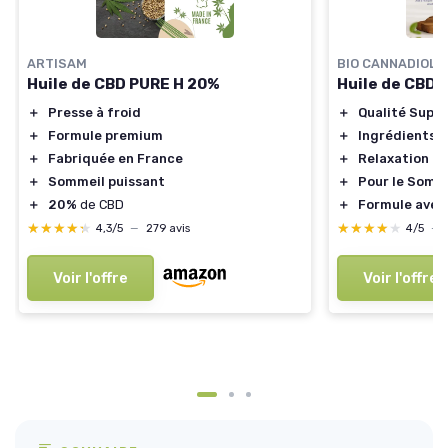
ARTISAM
BIO CANNADIOL
Huile de CBD PURE H 20%
Huile de CBD 
＋
Presse à froid
＋
Qualité Supér
＋
Formule premium
＋
Ingrédients F
＋
Fabriquée en France
＋
Relaxation
＋
Sommeil puissant
＋
Pour le Somm
＋
20%
de CBD
＋
Formule avec
★★★★★
★★★★★
★★★★★
★★★★★
4,3/5
—
279 avis
4/5
—
Voir l'offre
Voir l'offre