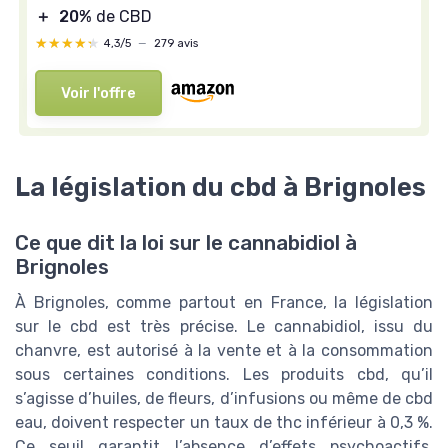
＋
20%
de CBD
★★★★★
★★★★★
4,3/5
—
279 avis
Voir l'offre
La législation du cbd à Brignoles
Ce que dit la loi sur le cannabidiol à
Brignoles
À Brignoles, comme partout en France, la législation
sur le cbd est très précise. Le cannabidiol, issu du
chanvre, est autorisé à la vente et à la consommation
sous certaines conditions. Les produits cbd, qu’il
s’agisse d’huiles, de fleurs, d’infusions ou même de cbd
eau, doivent respecter un taux de thc inférieur à 0,3 %.
Ce seuil garantit l’absence d’effets psychoactifs,