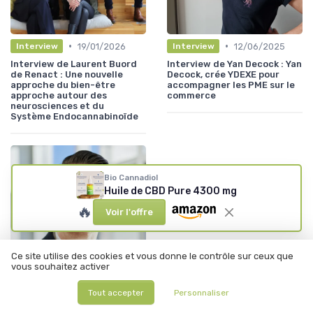
•
•
19/01/2026
12/06/2025
Interview
Interview
Interview de Laurent Buord
Interview de Yan Decock : Yan
de Renact : Une nouvelle
Decock, crée YDEXE pour
approche du bien-être
accompagner les PME sur le
approche autour des
commerce
neurosciences et du
Système Endocannabinoïde
Bio Cannadiol
Huile de CBD Pure 4300 mg
🔥
Voir l'offre
Ce site utilise des cookies et vous donne le contrôle sur ceux que
vous souhaitez activer
•
12/06/2025
Tout accepter
Personnaliser
Interview
INTERVIEW : Le CBD et nos