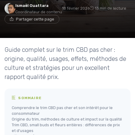
Ismaël Ouattara
18 février 2026
13 min de lecture
Coordinateur de contenu
Partager cette page
Guide complet sur le trim CBD pas cher :
origine, qualité, usages, effets, méthodes de
culture et stratégies pour un excellent
rapport qualité prix.
SOMMAIRE
Comprendre le trim CBD pas cher et son intérêt pour le
consommateur
Origine du trim, méthodes de culture et impact sur la qualité
Trim CBD, small buds et fleurs entières : différences de prix
et d’usages