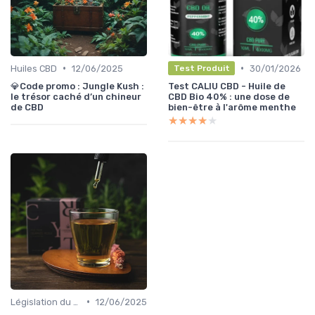
•
•
Huiles CBD
12/06/2025
30/01/2026
Test Produit
💎Code promo : Jungle Kush :
Test CALIU CBD - Huile de
le trésor caché d’un chineur
CBD Bio 40% : une dose de
de CBD
bien-être à l'arôme menthe
★★★★★
★★★★★
•
Législation du CBD
12/06/2025