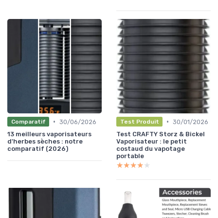
•
•
30/06/2026
30/01/2026
Comparatif
Test Produit
13 meilleurs vaporisateurs
Test CRAFTY Storz & Bickel
d'herbes sèches : notre
Vaporisateur : le petit
comparatif (2026)
costaud du vapotage
portable
★★★★★
★★★★★