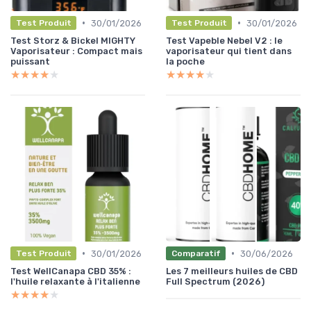
•
•
30/01/2026
30/01/2026
Test Produit
Test Produit
Test Storz & Bickel MIGHTY
Test Vapeble Nebel V2 : le
Vaporisateur : Compact mais
vaporisateur qui tient dans
puissant
la poche
★★★★★
★★★★★
★★★★★
★★★★★
•
•
30/01/2026
30/06/2026
Test Produit
Comparatif
Test WellCanapa CBD 35% :
Les 7 meilleurs huiles de CBD
l'huile relaxante à l'italienne
Full Spectrum (2026)
★★★★★
★★★★★