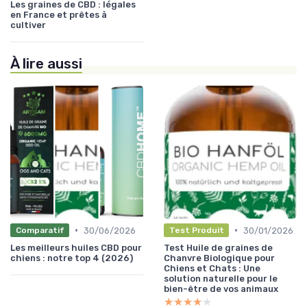
Les graines de CBD : légales
en France et prêtes à
cultiver
À lire aussi
•
•
30/06/2026
30/01/2026
Comparatif
Test Produit
Les meilleurs huiles CBD pour
Test Huile de graines de
chiens : notre top 4 (2026)
Chanvre Biologique pour
Chiens et Chats : Une
solution naturelle pour le
bien-être de vos animaux
★★★★★
★★★★★