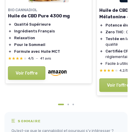
BIO CANNADIOL
Huile de CBD 
Huile de CBD Pure 4300 mg
Mélatonine - 
＋
Qualité Supérieure
＋
Potence élev
＋
Ingrédients Français
＋
Zero THC
: 0%
＋
Relaxation
＋
Testée en lab
qualité
＋
Pour le Sommeil
＋
Certifiée CP
＋
Formule avec Huile MCT
réglementaire
★★★★★
★★★★★
4/5
—
41 avis
＋
Facile à utilis
★★★★★
★★★★★
4,2/5
Voir l'offre
Voir l'offre
SOMMAIRE
Qu’est-ce que le cannabidiol et pourquoi s’y intéresser ?