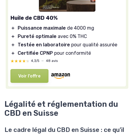
Huile de CBD 40%
＋
Puissance maximale
de 4000 mg
＋
Pureté optimale
avec 0% THC
＋
Testée en laboratoire
pour qualité assurée
＋
Certifiée CPNP
pour conformité
★★★★★
★★★★★
4,3/5
—
48 avis
Voir l'offre
Légalité et réglementation du
CBD en Suisse
Le cadre légal du CBD en Suisse : ce qu’il