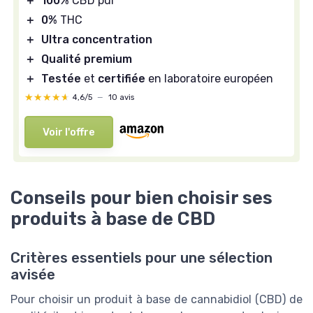
＋
100%
CBD pur
＋
0%
THC
＋
Ultra concentration
＋
Qualité premium
＋
Testée
et
certifiée
en laboratoire européen
★★★★★
★★★★★
4,6/5
—
10 avis
Voir l'offre
Conseils pour bien choisir ses
produits à base de CBD
Critères essentiels pour une sélection
avisée
Pour choisir un produit à base de cannabidiol (CBD) de