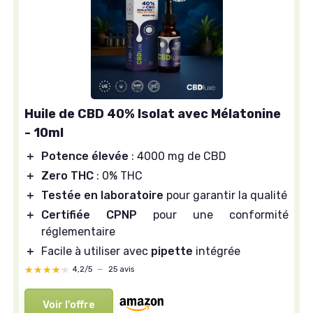
Huile de CBD 40% Isolat avec Mélatonine
- 10ml
＋
Potence élevée
: 4000 mg de CBD
＋
Zero THC
: 0% THC
＋
Testée en laboratoire
pour garantir la qualité
＋
Certifiée CPNP
pour une conformité
réglementaire
＋
Facile à utiliser avec
pipette
intégrée
★★★★★
★★★★★
4,2/5
—
25 avis
Voir l'offre