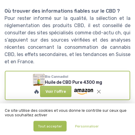
Où trouver des informations fiables sur le CBD ?
Pour rester informé sur la qualité, la sélection et la
réglementation des produits CBD, il est conseillé de
consulter des sites spécialisés comme cbd-actu ch, qui
s’appuient sur des sources vérifiées et des analyses
récentes concernant la consommation de cannabis
CBD, les effets secondaires, et les tendances en Suisse
et en France.
Bio Cannadiol
Huile de CBD Pure 4300 mg
🔥
Voir l'offre
Résumer
ChatGPT
Claude
Mistral
Ce site utilise des cookies et vous donne le contrôle sur ceux que
Recevez les dernières actualités de
vous souhaitez activer
CBD Insiders
Tout accepter
Personnaliser