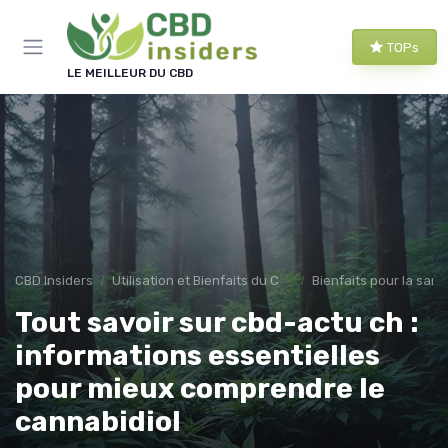
Panneau de gestion des cookies
TOPs
LE MEILLEUR DU CBD
CBD Insiders
Utilisation et Bienfaits du CBD
Bienfaits pour la sant
Tout savoir sur cbd-actu ch :
informations essentielles
pour mieux comprendre le
cannabidiol