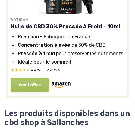
ARTISAM
Huile de CBD 30% Pressée à Froid - 10ml
＋
Premium
- Fabriquée en France
＋
Concentration élevée
de 30% de CBD
＋
Pressée à froid
pour préserver les nutriments
＋
Idéale pour le sommeil
★★★★★
★★★★★
4,4/5
—
253 avis
Voir l'offre
Les produits disponibles dans un
cbd shop à Sallanches