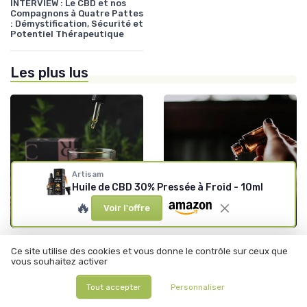
INTERVIEW : Le CBD et nos
Compagnons à Quatre Pattes
: Démystification, Sécurité et
Potentiel Thérapeutique
Les plus lus
Artisam
Huile de CBD 30% Pressée à Froid - 10ml
🔥
Voir l'offre
•
•
Législation du CBD
12/06/2025
Législation du CBD
12/06/2025
Ce site utilise des cookies et vous donne le contrôle sur ceux que
Les graines de CBD : légales
Hhc test salivaire forum :
vous souhaitez activer
en France et prêtes à
comprendre les enjeux et
cultiver
implications
Tout accepter
Personnaliser