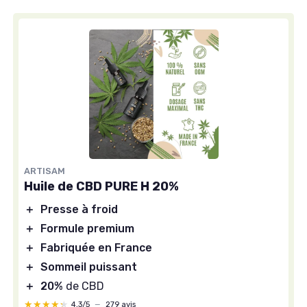
ARTISAM
Huile de CBD PURE H 20%
＋
Presse à froid
＋
Formule premium
＋
Fabriquée en France
＋
Sommeil puissant
＋
20%
de CBD
★★★★★
★★★★★
4,3/5
—
279 avis