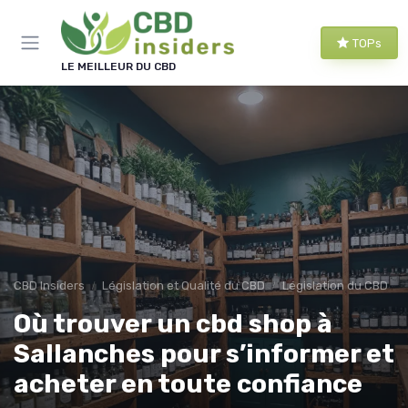
Panneau de gestion des cookies
TOPs
LE MEILLEUR DU CBD
CBD Insiders
Législation et Qualité du CBD
Législation du CBD
Où trouver un cbd shop à
Sallanches pour s’informer et
acheter en toute confiance