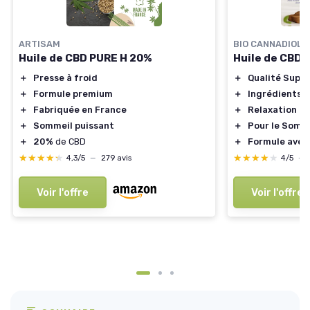
ARTISAM
BIO CANNADIOL
Huile de CBD PURE H 20%
Huile de CBD 
＋
Presse à froid
＋
Qualité Supér
＋
Formule premium
＋
Ingrédients F
＋
Fabriquée en France
＋
Relaxation
＋
Sommeil puissant
＋
Pour le Somm
＋
20%
de CBD
＋
Formule avec
★★★★★
★★★★★
★★★★★
★★★★★
4,3/5
—
279 avis
4/5
—
Voir l'offre
Voir l'offre