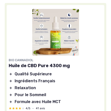
BIO CANNADIOL
Huile de CBD Pure 4300 mg
＋
Qualité Supérieure
＋
Ingrédients Français
＋
Relaxation
＋
Pour le Sommeil
＋
Formule avec Huile MCT
★★★★★
★★★★★
4/5
—
41 avis