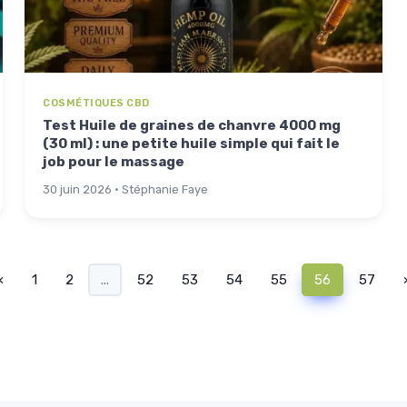
COSMÉTIQUES CBD
Test Huile de graines de chanvre 4000 mg
(30 ml) : une petite huile simple qui fait le
job pour le massage
30 juin 2026 · Stéphanie Faye
‹
1
2
...
52
53
54
55
56
57