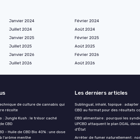
Janvier 2024
Février 2024
Juillet 2024
Août 2024
Janvier 2025
Février 2025
Juillet 2025
Août 2025
Janvier 2026
Février 2026
Juillet 2026
Août 2026
lus
Les derniers articles
technique de culture de cannabis qui
Sublingual, inhalé, topique : adapte
re récolte
CBD au format pour des résultats c
 : Jungle Kush : le trésor caché
CBD alimentaire : pourquoi les synd
 de CBD
UPCBD attaquent le plan DGAL devan
d'État
BD - Huile de CBD Bio 40% : une dose
 à l'arôme menthe
Arrêter de fumer naturellement : no