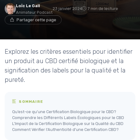
Loïc Le Gall
23 janvier 2024
7 min de lecture
Animateur Podcast
Partager cette page
Explorez les critères essentiels pour identifier
un produit au CBD certifié biologique et la
signification des labels pour la qualité et la
pureté.
SOMMAIRE
Qu’est-ce qu’une Certification Biologique pour le CBD?
Comprendre les Différents Labels Écologiques pour le CBD
L'Impact de la Certification Biologique sur la Qualité du CBD
Comment Vérifier l'Authenticité d'une Certification CBD?