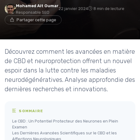
Mohamed Ait Oumar
22 janvier 2024
8 min de lecture
Responsable SEO
Partager cette page
Découvrez comment les avancées en matière
de CBD et neuroprotection offrent un nouvel
espoir dans la lutte contre les maladies
neurodégénératives. Analyse approfondie des
dernières recherches et innovations.
SOMMAIRE
Le CBD : Un Potentiel Protecteur des Neurones en Plein
Examen
Les Dernières Avancées Scientifiques sur le CBD et les
Affections Neurologiques