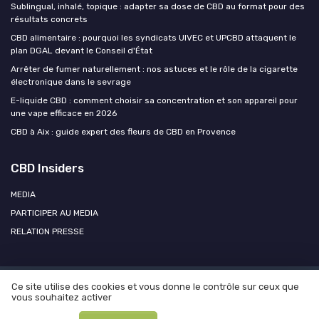
Sublingual, inhalé, topique : adapter sa dose de CBD au format pour des
résultats concrets
CBD alimentaire : pourquoi les syndicats UIVEC et UPCBD attaquent le
plan DGAL devant le Conseil d'État
Arrêter de fumer naturellement : nos astuces et le rôle de la cigarette
électronique dans le sevrage
E-liquide CBD : comment choisir sa concentration et son appareil pour
une vape efficace en 2026
CBD à Aix : guide expert des fleurs de CBD en Provence
CBD Insiders
MEDIA
PARTICIPER AU MEDIA
RELATION PRESSE
Ce site utilise des cookies et vous donne le contrôle sur ceux que
Mentions légales
Politique de confidentialité
Participer au
vous souhaitez activer
média ?
Contacter CBD Insiders