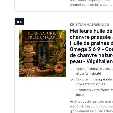
promet sans en faire des to
#3
KRISTIAN MAERSK & CO
Meilleure huile de
chanvre pressée à
Huile de graines 
Omega 3 6 9 - Go
de chanvre nature
peau - Végétalien
Huile de chanvre pressée
ni parfum ajouté
Texture fluide agréable
l’hydratation ciblée
Flacon en verre foncé av
doser
Au final, cette huile de gra
en 30 ml, c’est un produit as
globalement ce qu’on attend 