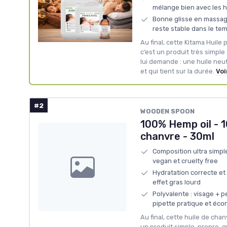
mélange bien avec les h
Bonne glisse en massage
reste stable dans le te
Au final, cette Kitama Huil
c’est un produit très simple
lui demande : une huile neut
et qui tient sur la durée.
Voi
#2
WOODEN SPOON
100% Hemp oil - 1
chanvre - 30ml
Composition ultra simple
vegan et cruelty free
Hydratation correcte et
effet gras lourd
Polyvalente : visage + p
pipette pratique et éc
Au final, cette huile de ch
un produit simple, propre, qu