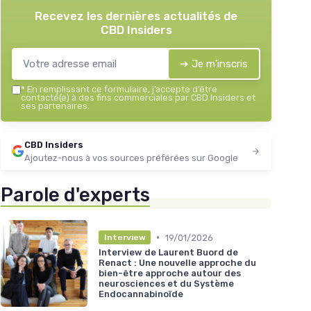
Recevez les dernières actualités de
CBD Insiders
➔ Je m'inscris
*
En remplissant ce formulaire, j’accepte d’être
contacté(e) à des fins commerciales par CBD Insiders et
ses partenaires.
CBD Insiders
Ajoutez-nous à vos sources préférées sur Google
Parole d'experts
•
19/01/2026
Interview
Interview de Laurent Buord de
Renact : Une nouvelle approche du
bien-être approche autour des
neurosciences et du Système
Endocannabinoïde