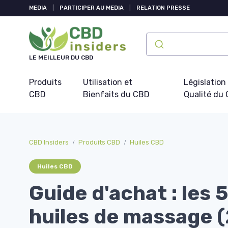
Panneau de gestion des cookies
MEDIA
|
PARTICIPER AU MEDIA
|
RELATION PRESSE
LE MEILLEUR DU CBD
Produits
Utilisation et
Législation
CBD
Bienfaits du CBD
Qualité du
CBD Insiders
Produits CBD
Huiles CBD
Huiles CBD
Guide d'achat : les 
huiles de massage 