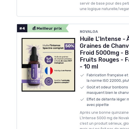
servir de base pour des pet
une logique naturelle/vegan
#4
💰 Meilleur prix
NOVALOA
Huile L'Intense - 
Graines de Chanv
Froid 5000mg - B
Fruits Rouges - 
- 10 ml
Fabrication française e
la norme ISO 22000, plu
Goût et odeur bonbons v
masquent bien le chanv
Effet de détente léger m
avec pipette
Après une bonne quinzaine 
L’Intense 5000 mg de Novalo
c’est un produit sérieux, glo
mais qui ne fait pas de mirac