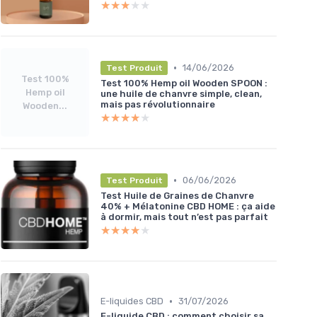
★★★★★
★★★★★
•
14/06/2026
Test Produit
Test 100%
Test 100% Hemp oil Wooden SPOON :
Hemp oil
une huile de chanvre simple, clean,
mais pas révolutionnaire
Wooden...
★★★★★
★★★★★
•
06/06/2026
Test Produit
Test Huile de Graines de Chanvre
40% + Mélatonine CBD HOME : ça aide
à dormir, mais tout n’est pas parfait
★★★★★
★★★★★
•
E-liquides CBD
31/07/2026
E-liquide CBD : comment choisir sa