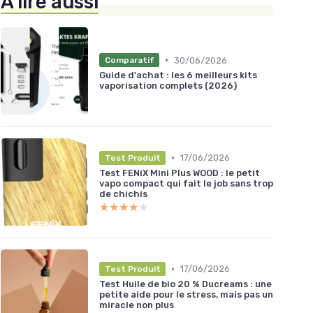
À lire aussi
•
30/06/2026
Comparatif
Guide d'achat : les 6 meilleurs kits
vaporisation complets (2026)
•
17/06/2026
Test Produit
Test FENiX Mini Plus WOOD : le petit
vapo compact qui fait le job sans trop
de chichis
★★★★★
★★★★★
•
17/06/2026
Test Produit
Test Huile de bio 20 % Ducreams : une
petite aide pour le stress, mais pas un
miracle non plus