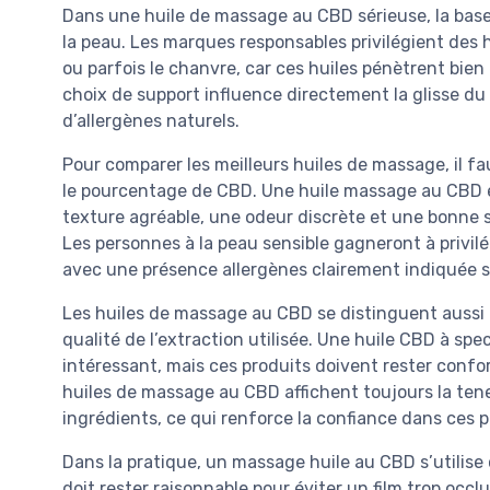
Dans une huile de massage au CBD sérieuse, la base 
la peau. Les marques responsables privilégient des 
ou parfois le chanvre, car ces huiles pénètrent bien
choix de support influence directement la glisse du 
d’allergènes naturels.
Pour comparer les meilleurs huiles de massage, il 
le pourcentage de CBD. Une huile massage au CBD ef
texture agréable, une odeur discrète et une bonne st
Les personnes à la peau sensible gagneront à privi
avec une présence allergènes clairement indiquée su
Les huiles de massage au CBD se distinguent aussi 
qualité de l’extraction utilisée. Une huile CBD à sp
intéressant, mais ces produits doivent rester confo
huiles de massage au CBD affichent toujours la teneu
ingrédients, ce qui renforce la confiance dans ces 
Dans la pratique, un massage huile au CBD s’utilise
doit rester raisonnable pour éviter un film trop occl