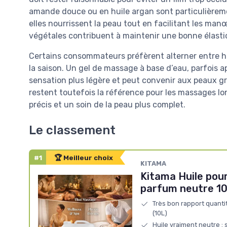
amande douce ou en huile argan sont particulièreme
elles nourrissent la peau tout en facilitant les man
végétales contribuent à maintenir une bonne élastic
Certains consommateurs préfèrent alterner entre hu
la saison. Un gel de massage à base d’eau, parfois a
sensation plus légère et peut convenir aux peaux g
restent toutefois la référence pour les massages lon
précis et un soin de la peau plus complet.
Le classement
#1
🏆 Meilleur choix
KITAMA
Kitama Huile pou
parfum neutre 10L
Très bon rapport quanti
(10L)
Huile vraiment neutre : 