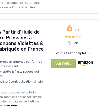
its massages, et rester dans
 sans additifs.
Voir plus
6
/10
À Partir d'Huile de
★★★★★
★★★★★
re Pressées à
onbons Violettes &
👌 Bien
Fabriquée en France
Voir le test complet →
t process annoncé conforme à
Voir l'offre
tôt rassurant
iolette & fruits rouges qui
re
ais présent, utilisation simple
de jours avec cette Huile
a, mon avis est assez simple :
balement agréable à utiliser,
le.
Voir plus