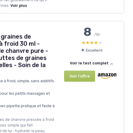
nnes.
Voir plus
8
/10
 graines de
★★★★★
★★★★★
 froid 30 ml -
de chanvre pure -
🌟 Excellent
uttes de graines
Voir le test complet →
lles - Soin de la
Voir l'offre
 à froid, simple, sans additifs
 pour les petits massages et
ec pipette pratique et facile à
ines de chanvre pressée à froid
sez simple qui fait
de lui : hydrater la peau,