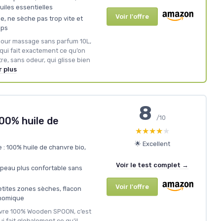
uiles essentielles
Voir l'offre
, ne sèche pas trop vite et
mps
e pour massage sans parfum 10L,
 qui fait exactement ce qu’on
re, sans odeur, qui glisse bien
r plus
8
/10
00% huile de
★★★★★
★★★★★
🌟 Excellent
 : 100% huile de chanvre bio,
Voir le test complet →
 peau plus confortable sans
Voir l'offre
etites zones sèches, flacon
onomique
anvre 100% Wooden SPOON, c’est
i fait globalement ce qu’il