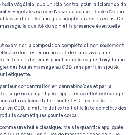
huile végétale joue un rôle central pour la tolérance de
huiles végétales comme l’amande douce, l’huile d’argan
 et laissent un film non gras adapté aux soins corps. Ce
massage, la qualité du soin et la présence éventuelle
faut examiner la composition complète et non seulement
ficace doit rester un produit de soins, avec une
abilité dans le temps pour limiter le risque d’oxydation.
légier des huiles massage au CBD sans parfum ajouté,
r l’étiquette.
par leur concentration en cannabinoïdes et par la
ectre large ou complet peut apporter un effet entourage
rmes à la réglementation sur le THC. Les meilleurs
r en CBD, la nature de l’extrait et la liste complète des
produits cosmétiques pour le corps.
 comme une huile classique, mais la quantité appliquée
usif sur la peau. Les huiles de massage riches en huile