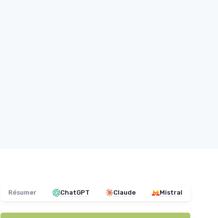
Résumer
ChatGPT
Claude
Mistral