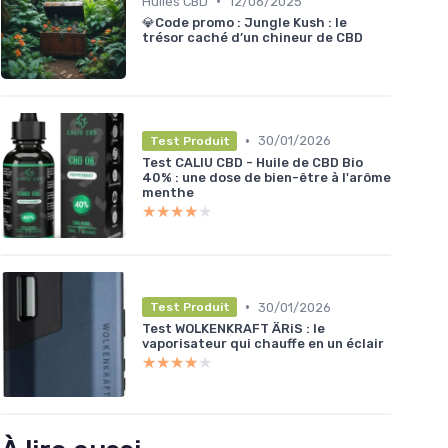
•
Huiles CBD
12/06/2025
💎Code promo : Jungle Kush : le
trésor caché d’un chineur de CBD
•
30/01/2026
Test Produit
Test CALIU CBD - Huile de CBD Bio
40% : une dose de bien-être à l'arôme
menthe
★★★★★
★★★★★
•
30/01/2026
Test Produit
Test WOLKENKRAFT ÄRiS : le
vaporisateur qui chauffe en un éclair
★★★★★
★★★★★