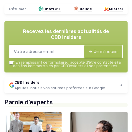
Résumer
ChatGPT
Claude
Mistral
Recevez les dernières actualités de
CBD Insiders
➔ Je m'inscris
*
En remplissant ce formulaire, j’accepte d’être contacté(e) à
des fins commerciales par CBD Insiders et ses partenaires.
CBD Insiders
Ajoutez-nous à vos sources préférées sur Google
Parole d'experts