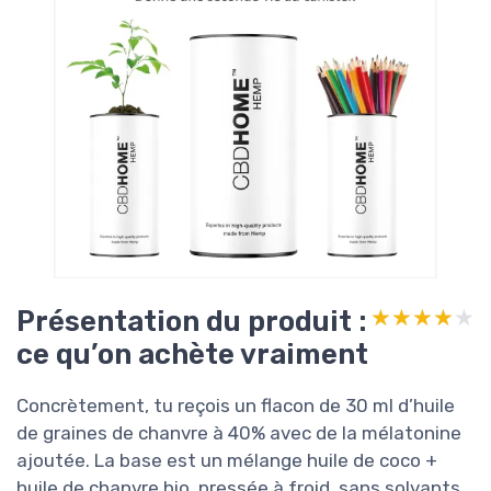
Présentation du produit :
★★★★★
★★★★★
ce qu’on achète vraiment
Concrètement, tu reçois un flacon de 30 ml d’huile
de graines de chanvre à 40% avec de la mélatonine
ajoutée. La base est un mélange huile de coco +
huile de chanvre bio, pressée à froid, sans solvants