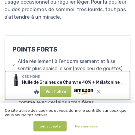
usage occasionnel ou régulier léger. Pour la douleur
ou des problèmes de sommeil très lourds, faut pas
s’attendre à un miracle.
POINTS FORTS
Aide réellement à l’endormissement et à se
sentir plus apaisé le soir (avec peu de gouttes)
CBD HOME
Composition simple, bio, 100% végétale,
Huile de Graines de Chanvre 40% + Mélatonine - 30 ml - Base de noix de coco et graines de chanvre bio - Pressé à froid - Sans additifs ni solvants - 100% végétal - Certifié bio UE 30 ml (Lot de 1) 40%
fabriquée et contrôlée en Europe
🔥
Voir l'offre
Pas de sensation de "gueule de bois" le matin
comme avec certains somnifères
Ce site utilise des cookies et vous donne le contrôle sur ceux que
vous souhaitez activer
POINTS FAIBLES
Tout accepter
Personnaliser