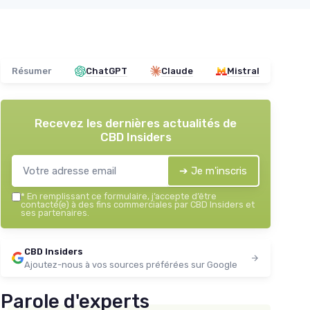
Résumer
ChatGPT
Claude
Mistral
Recevez les dernières actualités de
CBD Insiders
➔ Je m'inscris
*
En remplissant ce formulaire, j’accepte d’être
contacté(e) à des fins commerciales par CBD Insiders et
ses partenaires.
CBD Insiders
Ajoutez-nous à vos sources préférées sur Google
Parole d'experts