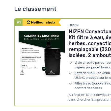
Le classement
#1
🏆 Meilleur choix
HIZEN
HIZEN Convectum
Kit filtre à eau, 
herbes, convectio
remplaçable (3200
isolées, 2 embou
Vraie chauffe par convec
vapeur propre et homo
Batterie 18650 de 3200
USB-C, pratique sur le 
Filtre à eau (bubbler) in
confort des taffes
Au final, le HIZEN Convectum 
sans chercher à impressionn