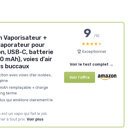
9
/10
 Vaporisateur +
★★★★★
★★★★★
évaporateur pour
n, USB-C, batterie
🏆 Exceptionnel
 mAh), voies d'air
Voir le test complet →
ts buccaux
tion avec voies d’air isolées,
Voir l'offre
gène
 mAh remplaçable + charge
long terme
clus qui améliore clairement le
est un vapo qui fait le job
er à tout prix.
Voir plus