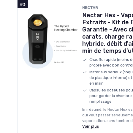
#3
NECTAR
Nectar Hex - Vap
Extraits - Kit de
Garantie - Avec 
carats, charge ra
hybride, débit d'a
min de temps d'ut
Chauffe rapide (moins 
propre avec bon contrôl
Matériaux sérieux (coqu
de plastique interne) e
en main
Capsules doseuses pour 
pour garder la chambre p
remplissage
En résumé, le Nectar Hex e
qui veut passer sérieusemen
vaporisation, sans tomber d
Voir plus