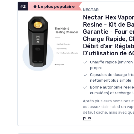
#2
🔥 Le plus populaire
‎NECTAR
Nectar Hex Vapor
Resine - Kit de B
Garantie - Four e
Charge Rapide, C
Débit d'air Régla
D'utilisation de 
Chauffe rapide (environ 
propre
Capsules de dosage très
nettement plus simple
Bonne autonomie réelle
cumulées) et recharge 
Après plusieurs semaines av
est assez clair : c’est un vap
défaut caché, mais avec que
plus