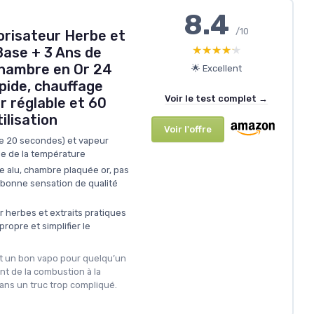
8.4
/10
orisateur Herbe et
★★★★★
★★★★★
 Base + 3 Ans de
chambre en Or 24
🌟 Excellent
pide, chauffage
Voir le test complet →
ir réglable et 60
ilisation
Voir l'offre
de 20 secondes) et vapeur
e de la température
e alu, chambre plaquée or, pas
t bonne sensation de qualité
herbes et extraits pratiques
ropre et simplifier le
st un bon vapo pour quelqu’un
t de la combustion à la
ans un truc trop compliqué.