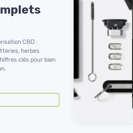
omplets
orisation CBD :
tteries, herbes
iffres clés pour bien
on.