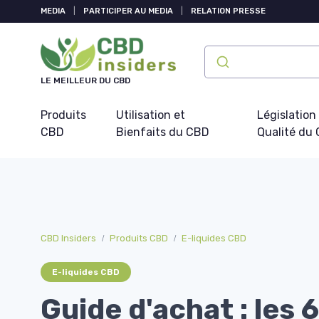
Panneau de gestion des cookies
MEDIA
|
PARTICIPER AU MEDIA
|
RELATION PRESSE
LE MEILLEUR DU CBD
Produits
Utilisation et
Législation
CBD
Bienfaits du CBD
Qualité du
CBD Insiders
Produits CBD
E-liquides CBD
E-liquides CBD
Guide d'achat : les 