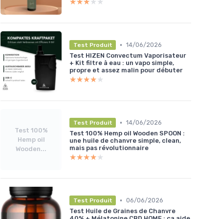
★★★★★
★★★★★
•
14/06/2026
Test Produit
Test HIZEN Convectum Vaporisateur
+ Kit filtre à eau : un vapo simple,
propre et assez malin pour débuter
★★★★★
★★★★★
•
14/06/2026
Test Produit
Test 100%
Test 100% Hemp oil Wooden SPOON :
Hemp oil
une huile de chanvre simple, clean,
mais pas révolutionnaire
Wooden...
★★★★★
★★★★★
•
06/06/2026
Test Produit
Test Huile de Graines de Chanvre
40% + Mélatonine CBD HOME : ça aide