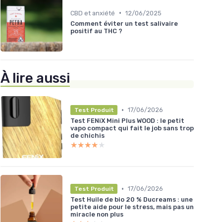
•
CBD et anxiété
12/06/2025
Comment éviter un test salivaire
positif au THC ?
À lire aussi
•
17/06/2026
Test Produit
Test FENiX Mini Plus WOOD : le petit
vapo compact qui fait le job sans trop
de chichis
★★★★★
★★★★★
•
17/06/2026
Test Produit
Test Huile de bio 20 % Ducreams : une
petite aide pour le stress, mais pas un
miracle non plus