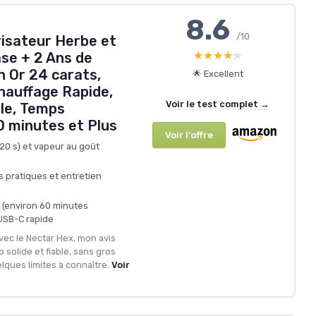
8.6
/10
isateur Herbe et
★★★★★
★★★★★
ase + 2 Ans de
n Or 24 carats,
🌟 Excellent
hauffage Rapide,
Voir le test complet →
ble, Temps
60 minutes et Plus
Voir l'offre
20 s) et vapeur au goût
 pratiques et entretien
 (environ 60 minutes
USB-C rapide
ec le Nectar Hex, mon avis
o solide et fiable, sans gros
lques limites à connaître.
Voir