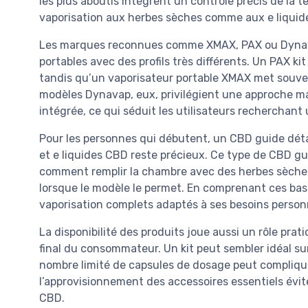
les plus aboutis intègrent un contrôle précis de la 
vaporisation aux herbes sèches comme aux e liquid
Les marques reconnues comme XMAX, PAX ou Dynav
portables avec des profils très différents. Un PAX ki
tandis qu’un vaporisateur portable XMAX met souvent
modèles Dynavap, eux, privilégient une approche man
intégrée, ce qui séduit les utilisateurs recherchant 
Pour les personnes qui débutent, un CBD guide détai
et e liquides CBD reste précieux. Ce type de CBD g
comment remplir la chambre avec des herbes sèches
lorsque le modèle le permet. En comprenant ces bases,
vaporisation complets adaptés à ses besoins person
La disponibilité des produits joue aussi un rôle prat
final du consommateur. Un kit peut sembler idéal sur
nombre limité de capsules de dosage peut compliquer
l’approvisionnement des accessoires essentiels évite
CBD.