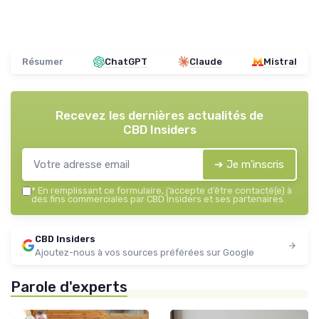
Résumer
ChatGPT
Claude
Mistral
Recevez les dernières actualités de
CBD Insiders
➔ Je m'inscris
*
En remplissant ce formulaire, j’accepte d’être contacté(e) à
des fins commerciales par CBD Insiders et ses partenaires.
CBD Insiders
Ajoutez-nous à vos sources préférées sur Google
Parole d'experts