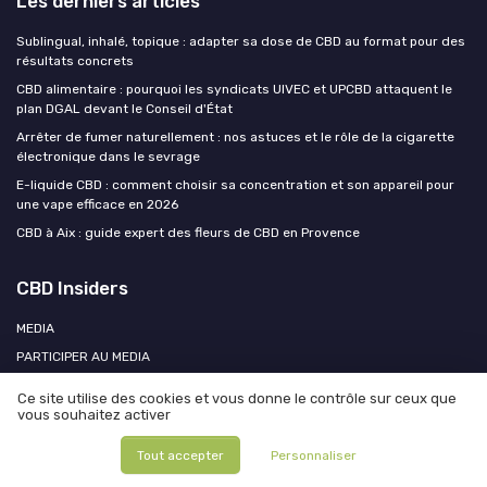
Les derniers articles
Sublingual, inhalé, topique : adapter sa dose de CBD au format pour des
résultats concrets
CBD alimentaire : pourquoi les syndicats UIVEC et UPCBD attaquent le
plan DGAL devant le Conseil d'État
Arrêter de fumer naturellement : nos astuces et le rôle de la cigarette
électronique dans le sevrage
E-liquide CBD : comment choisir sa concentration et son appareil pour
une vape efficace en 2026
CBD à Aix : guide expert des fleurs de CBD en Provence
CBD Insiders
MEDIA
PARTICIPER AU MEDIA
RELATION PRESSE
Ce site utilise des cookies et vous donne le contrôle sur ceux que
vous souhaitez activer
Tout accepter
Personnaliser
Mentions légales
Politique de confidentialité
Participer au