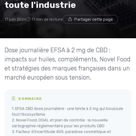
toute l'industrie
17 juin 2026
17 min de lecture
Partager cette page
Dose journalière EFSA à 2 mg de CBD :
impacts sur huiles, compléments, Novel Food
et stratégies des marques françaises dans un
marché européen sous tension.
SOMMAIRE
1. EFSA CBD dose journalière : une limite à 2 mg qui bouscule
tout l’écosystème
2. Novel Food, DGAL et plan de contrôle : la nouvelle
cartographie réglementaire pour les produits CBD
3. Facteur d’incertitude 400, paradoxe cosmétique et