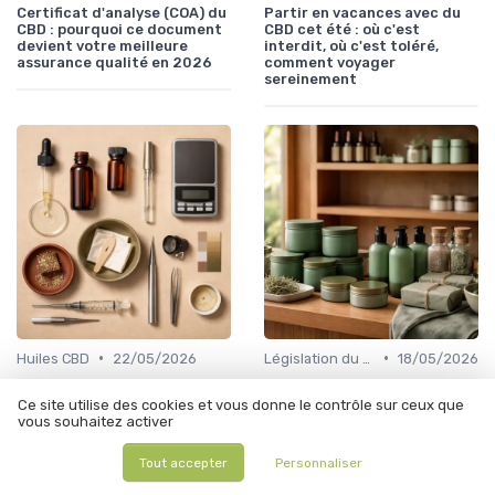
Certificat d'analyse (COA) du
Partir en vacances avec du
CBD : pourquoi ce document
CBD cet été : où c'est
devient votre meilleure
interdit, où c'est toléré,
assurance qualité en 2026
comment voyager
sereinement
•
•
Huiles CBD
22/05/2026
Législation du CBD
18/05/2026
Huile CBD après le 15 mai
CBD alimentaire interdit
2026 : faut-il jeter son
depuis le 15 mai : ce qui reste
Ce site utilise des cookies et vous donne le contrôle sur ceux que
flacon ou peut-on encore
sur les étagères des 2 000
vous souhaitez activer
l'utiliser ?
boutiques françaises
Tout accepter
Personnaliser