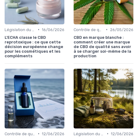
•
•
Législation du CBD
16/06/2026
Contrôle de qualité
26/05/2026
L'ECHA classe le CBD
CBD en marque blanche :
reprotoxique : ce que cette
comment créer une marque
décision européenne change
de CBD de qualité sans avoir
pour les cosmétiques et les
à se charger soi-même de la
compléments
production
•
•
Contrôle de qualité
12/06/2026
Législation du CBD
12/06/2026