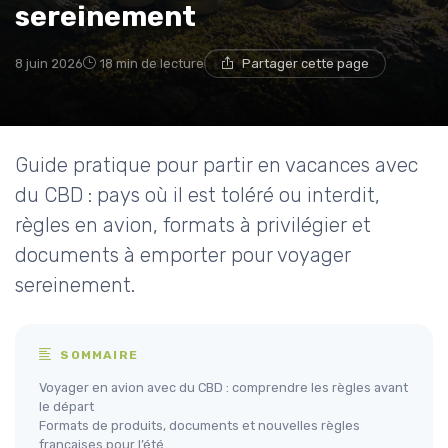
sereinement
8 juin 2026
18 min de lecture
Partager cette page
Guide pratique pour partir en vacances avec
du CBD : pays où il est toléré ou interdit,
règles en avion, formats à privilégier et
documents à emporter pour voyager
sereinement.
SOMMAIRE
Voyager en avion avec du CBD : comprendre les règles avant
le départ
Formats de produits, documents et nouvelles règles
françaises pour l’été