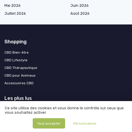
Mai 2026
Juin 2026
Juillet 2026
Août 2026
Shopping
CBD Bien-être
CBD Lifestyle
CBD Thérapeutique
CBD pour Animaux
Accessoires CBD
Les plus lus
Ce site utilise des cookies et vous donne le contrôle sur ceux que
One bud : la technique de culture de cannabis qui maximise votre
vous souhaitez activer
récolte
💎Code promo : Jungle Kush : le trésor caché d’un chineur de CBD
Tout accepter
Personnaliser
Test CALIU CBD - Huile de CBD Bio 40% : une dose de bien-être à l'arôme