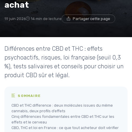
achat
19 juin 2026
14 min de lecture
Partager cette page
Différences entre CBD et THC : effets
psychoactifs, risques, loi française (seuil 0,3
%), tests salivaires et conseils pour choisir un
produit CBD sûr et légal.
SOMMAIRE
CBD et THC difference : deux molécules issues du même
cannabis, deux profils d’effets
Cinq différences fondamentales entre CBD et THC sur les
effets et le cerveau
CBD, THC et loi en France : ce que tout acheteur doit vérifier