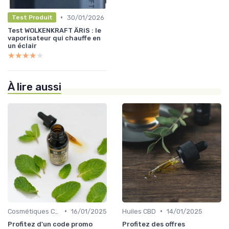
•
30/01/2026
Test Produit
Test WOLKENKRAFT ÄRiS : le
vaporisateur qui chauffe en
un éclair
★★★★★
★★★★★
À lire aussi
•
•
Cosmétiques CBD
16/01/2025
Huiles CBD
14/01/2025
Profitez d'un code promo
Profitez des offres