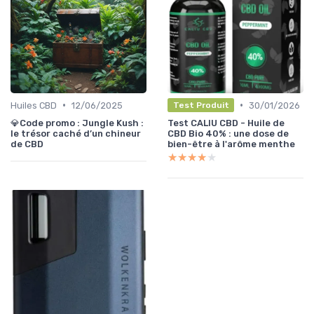
•
•
Huiles CBD
12/06/2025
30/01/2026
Test Produit
💎Code promo : Jungle Kush :
Test CALIU CBD - Huile de
le trésor caché d’un chineur
CBD Bio 40% : une dose de
de CBD
bien-être à l'arôme menthe
★★★★★
★★★★★