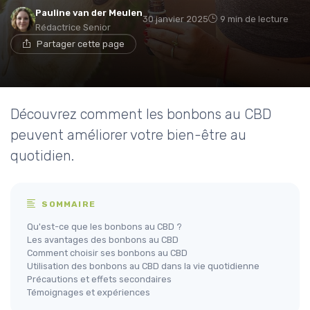
Pauline van der Meulen
30 janvier 2025
9 min de lecture
Rédactrice Senior
Partager cette page
Découvrez comment les bonbons au CBD
peuvent améliorer votre bien-être au
quotidien.
SOMMAIRE
Qu'est-ce que les bonbons au CBD ?
Les avantages des bonbons au CBD
Comment choisir ses bonbons au CBD
Utilisation des bonbons au CBD dans la vie quotidienne
Précautions et effets secondaires
Témoignages et expériences