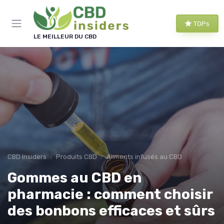
Panneau de gestion des cookies
TOPs
LE MEILLEUR DU CBD
CBD Insiders
Produits CBD
Aliments infusés au CBD
Gommes au CBD en
pharmacie : comment choisir
des bonbons efficaces et sûrs