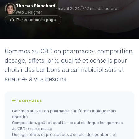
Thomas Blanchard
26 avril 2024
12 min de lecture
Web Designer
Partager cette page
Gommes au CBD en pharmacie : composition,
dosage, effets, prix, qualité et conseils pour
choisir des bonbons au cannabidiol sûrs et
adaptés à vos besoins.
SOMMAIRE
Gommes au CBD en pharmacie : un format ludique mais
encadré
Composition, goût et qualité : ce qui distingue les gommes
au CBD en pharmacie
Dosage, effets et précautions d’emploi des bonbons et