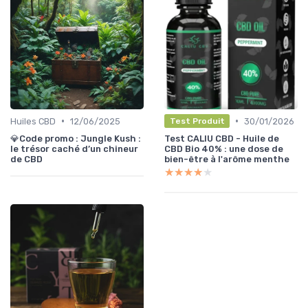
•
•
Huiles CBD
12/06/2025
30/01/2026
Test Produit
💎Code promo : Jungle Kush :
Test CALIU CBD - Huile de
le trésor caché d’un chineur
CBD Bio 40% : une dose de
de CBD
bien-être à l'arôme menthe
★★★★★
★★★★★